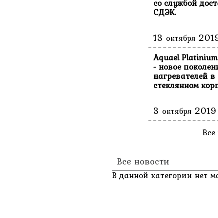
со службой дос
СДЭК.
13
201
октября
Aquael Platinium
- новое поколен
нагревателей в
стеклянном корп
3
2019
октября
Все
Все новости
В данной категории нет м