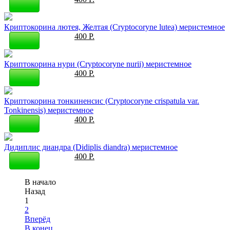
Криптокорина лютея, Желтая (Cryptocoryne lutea) меристемное
400 Р.
Криптокорина нури (Cryptocoryne nurii) меристемное
400 Р.
Криптокорина тонкиненсис (Cryptocoryne crispatula var.
Tonkinensis) меристемное
400 Р.
Дидиплис диандра (Didiplis diandra) меристемное
400 Р.
В начало
Назад
1
2
Вперёд
В конец