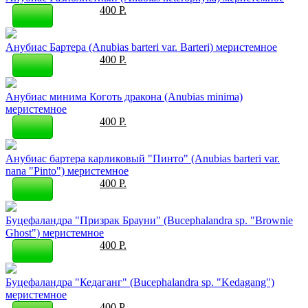
400 Р.
Анубиас Бартера (Anubias barteri var. Barteri) меристемное
400 Р.
Анубиас минима Коготь дракона (Anubias minima)
меристемное
400 Р.
Анубиас бартера карликовый "Пинто" (Anubias barteri var.
nana "Pinto") меристемное
400 Р.
Буцефаландра "Призрак Брауни" (Bucephalandra sp. "Brownie
Ghost") меристемное
400 Р.
Буцефаландра "Кедаганг" (Bucephalandra sp. "Kedagang")
меристемное
400 Р.