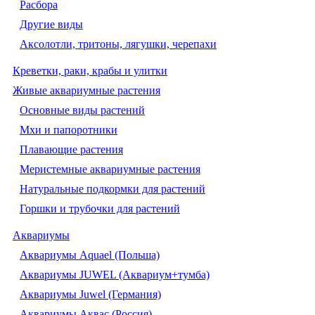
Расбора
Другие виды
Аксолотли, тритоны, лягушки, черепахи
Креветки, раки, крабы и улитки
Живые аквариумные растения
Основные виды растений
Мхи и папоротники
Плавающие растения
Меристемные аквариумные растения
Натуральные подкормки для растений
Горшки и трубочки для растений
Аквариумы
Аквариумы Aquael (Польша)
Аквариумы JUWEL (Аквариум+тумба)
Аквариумы Juwel (Германия)
Аквариумы Аквас (Россия)