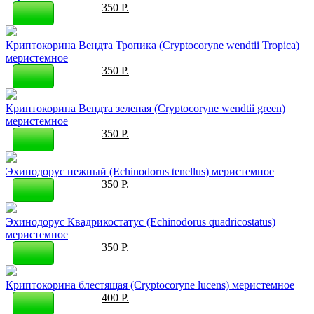
350 Р.
Криптокорина Вендта Тропика (Cryptocoryne wendtii Tropica)
меристемное
350 Р.
Криптокорина Вендта зеленая (Cryptocoryne wendtii green)
меристемное
350 Р.
Эхинодорус нежный (Echinodorus tenellus) меристемное
350 Р.
Эхинодорус Квадрикостатус (Echinodorus quadricostatus)
меристемное
350 Р.
Криптокорина блестящая (Cryptocoryne lucens) меристемное
400 Р.