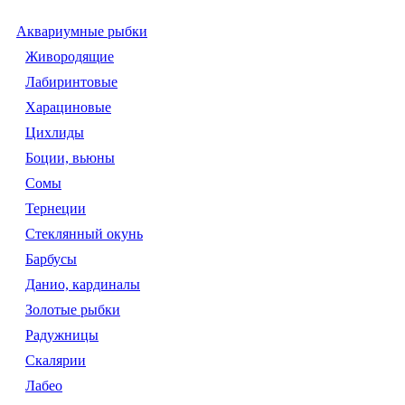
Аквариумные рыбки
Живородящие
Лабиринтовые
Харациновые
Цихлиды
Боции, вьюны
Сомы
Тернеции
Стеклянный окунь
Барбусы
Данио, кардиналы
Золотые рыбки
Радужницы
Скалярии
Лабео