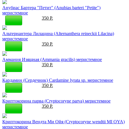
Анубиас Бартера "Петит" (Anubias barteri "Petite")
меристемное
350 Р.
Альтернантера Лилацина (Alternanthera reineckii Lilacina)
меристемное
350 Р.
Аммания Изящная (Ammania gracilis) меристемное
350 Р.
Кардамин (Сердечник) Саrdаminе lyrаtа sр. меристемное
350 Р.
Криптокорина парва (Cryptocoryne parva) меристемное
350 Р.
Криптокорина Вендта Ми Ойя (Cryptocoryne wendtii MI OYA)
меристемное