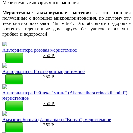
Меристемные аквариумные растения
Меристемные аквариумные растения
- это растения
полученные с помощью микроклонирования, по другому эту
технологию называют "In Vitro". Это абсолютно здоровые
растения, идентичные друг другу, без улиток и их яиц,
грибков и водорослей.
Альтернантера розовая меристемное
350 Р.
Альтернантера Розанервиг меристемное
350 Р.
Альтернантера Рейнека "мини" (Alternanthera reineckii "mini")
меристемное
350 Р.
Аммания Бонсай (Ammania sp "Bonsai") меристемное
350 Р.