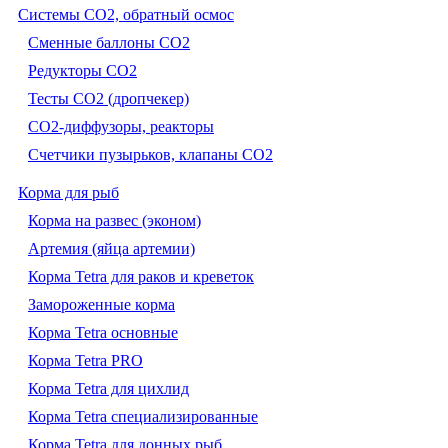
Системы CO2, обратный осмос
Сменные баллоны СО2
Редукторы СО2
Тесты CO2 (дропчекер)
СО2-диффузоры, реакторы
Счетчики пузырьков, клапаны СО2
Корма для рыб
Корма на развес (эконом)
Артемия (яйца артемии)
Корма Tetra для раков и креветок
Замороженные корма
Корма Tetra основные
Корма Tetra PRO
Корма Tetra для цихлид
Корма Tetra специализированные
Корма Tetra для донных рыб