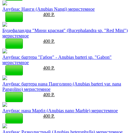
Анубиас Нанги (Anubias Nangi) меристемное
400 Р.
Буцефаландра "Мини красная" (Bucephalandra sp. "Red Mini")
меристемное
400 Р.
Анубиас бартера "Габон" - Anubias barteri sp. "Gabon"
меристемное
400 Р.
Анубиас бартера нана Панголино (Anubias barteri var. nana
Pangolino) меристемное
400 Р.
Анубиас нана Марбл (Anubias nano Marble) меристемное
400 Р.
Анубиас Разнолистный (Anubias heterophylla) меристемное