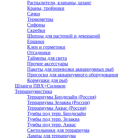
Распылители, клапаны, шланг
Краны, тройники
Сачки
Термометры
Сифоны
Скребки
Щипцы для растений и декораций
Ершики
Клеи и герметики
Отсадники
Таймеры для света
Прочие аксессуары
Пакеты для перевозки аквариумных рыб
Присоски для аквариумного оборудования
Кормушки для рыб
Шланги ПВХ+Силикон
Террариумистика
Террариумы Биодизайн (Россия)
Террариумы Зелаква (Россия)
Террариумы Аквас (Россия)
Тумбы под терр. Биодизайн
Тумбы под терр. Зелаква
Тумбы под терр. Аквас
Светильники для террариума
Лампы для террариума