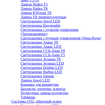
ламп Т5/Т8
Лампы Hailea Т5
Лампы Hailea Т8
Лампы KWzone Т8
Лампы Т8 люминесцентные
Светильники Juwel LED
Светильники Биодизайн
Светильники с пультом управления
(Трехрежимные)
Светильники с ручным управлением (День-Ночь)
Светильники Аквас Т8
Светильники Аквас LED
Светильники ССБ-Аква Т8
Светильники ССБ-Аква Т5
Светильники Зелаква Т8
Светильники Зелаква LED
Светильники Dophin LED
Светильники Barbus LED
Светильники Sunsun
Лампы Juwel LED
Крышки для аквариума
Балласты, патроны, клипсы
Подводные лампы-подсветки
Таймеры
Системы CO2, обратный осмос