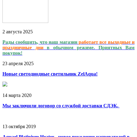
2
августа
2025
Рады сообщить, что наш магазин
работает
все выходные и
праздничные дни
в обычном режиме. Приятных Вам
покупок!
23
апреля
2025
Новые светодиодные светильник ZelAqua!
14
марта
2020
Мы заключили договор со службой доставки СДЭК.
13
октября
2019
Aquael Platinium Heater - новое поколение нагревателей в