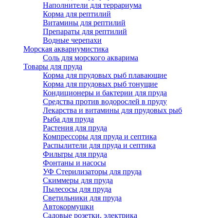
Наполнители для террариума
Корма для рептилий
Витамины для рептилий
Препараты для рептилий
Водные черепахи
Морская аквариумистика
Соль для морского акварима
Товары для пруда
Корма для прудовых рыб плавающие
Корма для прудовых рыб тонущие
Кондиционеры и бактерии для пруда
Средства против водорослей в пруду
Лекарства и витамины для прудовых рыб
Рыба для пруда
Растения для пруда
Компрессоры для пруда и септика
Распылители для пруда и септика
Фильтры для пруда
Фонтаны и насосы
УФ Стерилизаторы для пруда
Скиммеры для пруда
Пылесосы для пруда
Светильники для пруда
Автокормушки
Садовые розетки, электрика