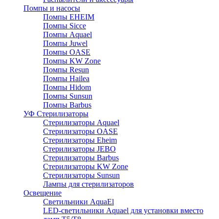
Помпы и насосы
Помпы EHEIM
Помпы Sicce
Помпы Aquael
Помпы Juwel
Помпы OASE
Помпы KW Zone
Помпы Resun
Помпы Hailea
Помпы Hidom
Помпы Sunsun
Помпы Barbus
УФ Стерилизаторы
Стерилизаторы Aquael
Стерилизаторы OASE
Стерилизаторы Eheim
Стерилизаторы JEBO
Стерилизаторы Barbus
Стерилизаторы KW Zone
Стерилизаторы Sunsun
Лампы для стерилизаторов
Освещение
Cветильники AquaEl
LED-светильники Aquael для установки вместо