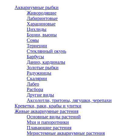
Аквариумные рыбки
Живородящие
Лабиринтовые
Харациновые
Цихлиды
Боции, вьюны
Сомы
Тернеции
Стеклянный окунь
Барбусы
Данио, кардиналы
Золотые рыбки
Радужницы
Скалярии
Лабео
Расбора
Другие виды
Аксолотли, тритоны, лягушки, черепахи
Креветки, раки, крабы и улитки
Живые аквариумные растения
Основные виды растений
Мхи и папоротники
Плавающие растения
Меристемные аквариумные растения