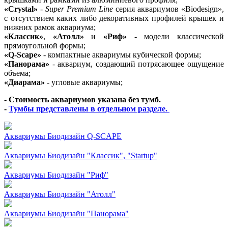
«Crystal»
-
Super Premium Line
серия аквариумов «Biodesign»,
с отсутствием каких либо декоративных профилей крышек и
нижних рамок аквариума;
«Классик»
,
«Атолл»
и
«Риф»
- модели классической
прямоугольной формы;
«Q-Scape»
- компактные аквариумы кубической формы;
«Панорама»
- аквариум, создающий потрясающее ощущение
объема;
«Диарама»
- угловые аквариумы;
- Стоимость аквариумов указана без тумб.
-
Тумбы представлены в отдельном разделе.
Аквариумы Биодизайн Q-SCAPE
Аквариумы Биодизайн "Классик", "Startup"
Аквариумы Биодизайн "Риф"
Аквариумы Биодизайн "Атолл"
Аквариумы Биодизайн "Панорама"