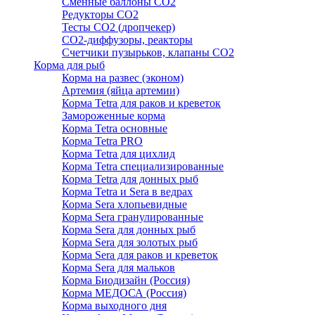
Сменные баллоны СО2
Редукторы СО2
Тесты CO2 (дропчекер)
СО2-диффузоры, реакторы
Счетчики пузырьков, клапаны СО2
Корма для рыб
Корма на развес (эконом)
Артемия (яйца артемии)
Корма Tetra для раков и креветок
Замороженные корма
Корма Tetra основные
Корма Tetra PRO
Корма Tetra для цихлид
Корма Tetra специализированные
Корма Tetra для донных рыб
Корма Tetra и Sera в ведрах
Корма Sera хлопьевидные
Корма Sera гранулированные
Корма Sera для донных рыб
Корма Sera для золотых рыб
Корма Sera для раков и креветок
Корма Sera для мальков
Корма Биодизайн (Россия)
Корма МЕДОСА (Россия)
Корма выходного дня