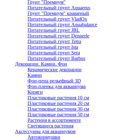
Грунт "Премиум"
Питательный грунт Aquaerus
Грунт "Премиум" крашеный
Питательный грунт VladOx
Питательный грунт Aquabalance
Питательный грунт JBL
Питательный грунт Dennerle
Питательный грунт Tetra
Питательный грунт Ista
Питательный грунт Sera
Питательный грунт Barbus
Декорации. Камни. Фон
Керамические декорации
Камни
Фон-пена рельефный 3D
Фон-пленка для аквариума
Коряги
Пластиковые растения 10 см
Пластиковые растения 20 см
Пластиковые растения 30 см
Пластиковые растения 50 см
Растения в ассортименте
Светящиеся растения
Аксессуары для аквариумов
Автокормушки