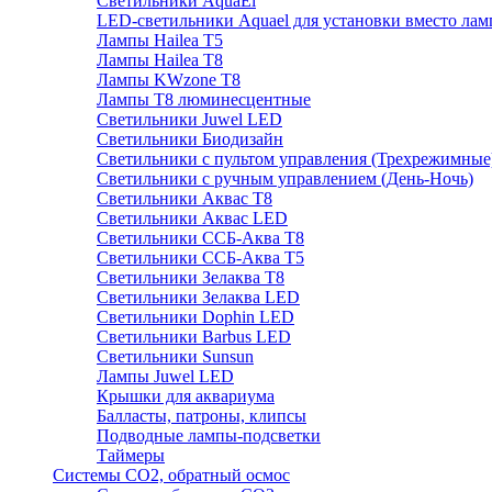
Cветильники AquaEl
LED-светильники Aquael для установки вместо лам
Лампы Hailea Т5
Лампы Hailea Т8
Лампы KWzone Т8
Лампы Т8 люминесцентные
Светильники Juwel LED
Светильники Биодизайн
Светильники с пультом управления (Трехрежимные
Светильники с ручным управлением (День-Ночь)
Светильники Аквас Т8
Светильники Аквас LED
Светильники ССБ-Аква Т8
Светильники ССБ-Аква Т5
Светильники Зелаква Т8
Светильники Зелаква LED
Светильники Dophin LED
Светильники Barbus LED
Светильники Sunsun
Лампы Juwel LED
Крышки для аквариума
Балласты, патроны, клипсы
Подводные лампы-подсветки
Таймеры
Системы CO2, обратный осмос