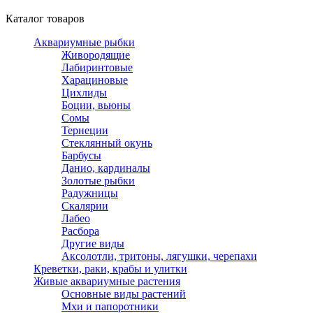
Каталог товаров
Аквариумные рыбки
Живородящие
Лабиринтовые
Харациновые
Цихлиды
Боции, вьюны
Сомы
Тернеции
Стеклянный окунь
Барбусы
Данио, кардиналы
Золотые рыбки
Радужницы
Скалярии
Лабео
Расбора
Другие виды
Аксолотли, тритоны, лягушки, черепахи
Креветки, раки, крабы и улитки
Живые аквариумные растения
Основные виды растений
Мхи и папоротники