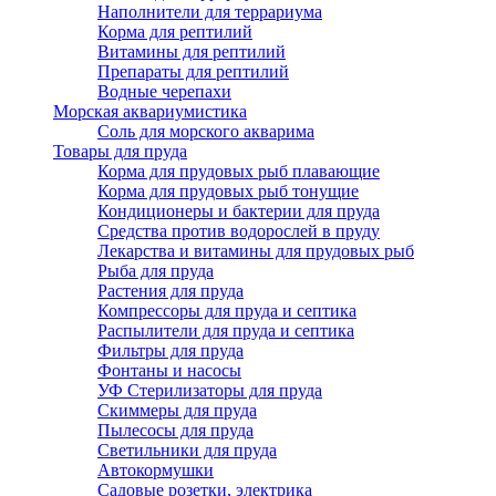
Наполнители для террариума
Корма для рептилий
Витамины для рептилий
Препараты для рептилий
Водные черепахи
Морская аквариумистика
Соль для морского акварима
Товары для пруда
Корма для прудовых рыб плавающие
Корма для прудовых рыб тонущие
Кондиционеры и бактерии для пруда
Средства против водорослей в пруду
Лекарства и витамины для прудовых рыб
Рыба для пруда
Растения для пруда
Компрессоры для пруда и септика
Распылители для пруда и септика
Фильтры для пруда
Фонтаны и насосы
УФ Стерилизаторы для пруда
Скиммеры для пруда
Пылесосы для пруда
Светильники для пруда
Автокормушки
Садовые розетки, электрика