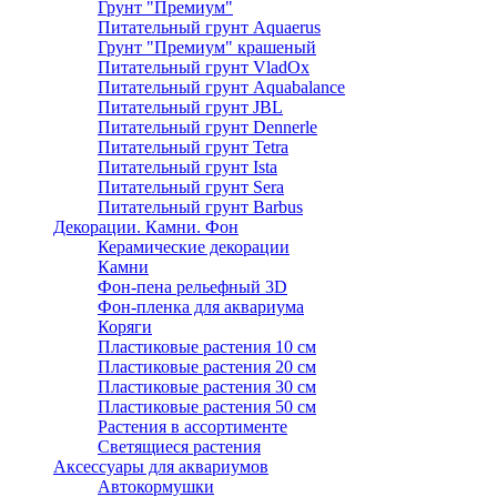
Грунт "Премиум"
Питательный грунт Aquaerus
Грунт "Премиум" крашеный
Питательный грунт VladOx
Питательный грунт Aquabalance
Питательный грунт JBL
Питательный грунт Dennerle
Питательный грунт Tetra
Питательный грунт Ista
Питательный грунт Sera
Питательный грунт Barbus
Декорации. Камни. Фон
Керамические декорации
Камни
Фон-пена рельефный 3D
Фон-пленка для аквариума
Коряги
Пластиковые растения 10 см
Пластиковые растения 20 см
Пластиковые растения 30 см
Пластиковые растения 50 см
Растения в ассортименте
Светящиеся растения
Аксессуары для аквариумов
Автокормушки