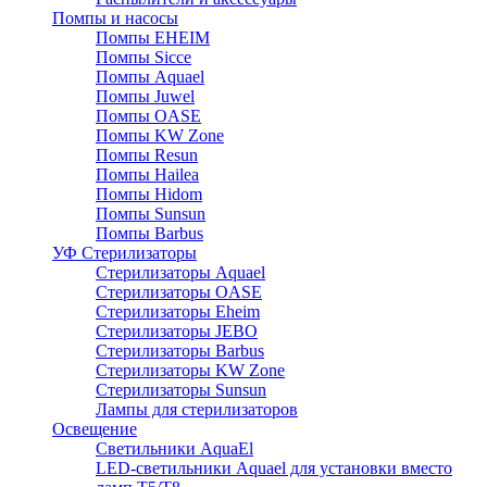
Помпы и насосы
Помпы EHEIM
Помпы Sicce
Помпы Aquael
Помпы Juwel
Помпы OASE
Помпы KW Zone
Помпы Resun
Помпы Hailea
Помпы Hidom
Помпы Sunsun
Помпы Barbus
УФ Стерилизаторы
Стерилизаторы Aquael
Стерилизаторы OASE
Стерилизаторы Eheim
Стерилизаторы JEBO
Стерилизаторы Barbus
Стерилизаторы KW Zone
Стерилизаторы Sunsun
Лампы для стерилизаторов
Освещение
Cветильники AquaEl
LED-светильники Aquael для установки вместо