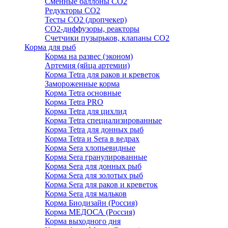
Сменные баллоны СО2
Редукторы СО2
Тесты CO2 (дропчекер)
СО2-диффузоры, реакторы
Счетчики пузырьков, клапаны СО2
Корма для рыб
Корма на развес (эконом)
Артемия (яйца артемии)
Корма Tetra для раков и креветок
Замороженные корма
Корма Tetra основные
Корма Tetra PRO
Корма Tetra для цихлид
Корма Tetra специализированные
Корма Tetra для донных рыб
Корма Tetra и Sera в ведрах
Корма Sera хлопьевидные
Корма Sera гранулированные
Корма Sera для донных рыб
Корма Sera для золотых рыб
Корма Sera для раков и креветок
Корма Sera для мальков
Корма Биодизайн (Россия)
Корма МЕДОСА (Россия)
Корма выходного дня