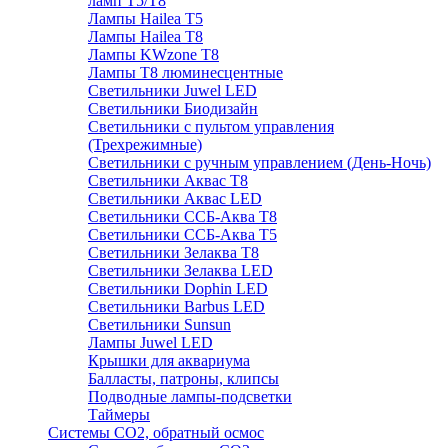
ламп Т5/Т8
Лампы Hailea Т5
Лампы Hailea Т8
Лампы KWzone Т8
Лампы Т8 люминесцентные
Светильники Juwel LED
Светильники Биодизайн
Светильники с пультом управления
(Трехрежимные)
Светильники с ручным управлением (День-Ночь)
Светильники Аквас Т8
Светильники Аквас LED
Светильники ССБ-Аква Т8
Светильники ССБ-Аква Т5
Светильники Зелаква Т8
Светильники Зелаква LED
Светильники Dophin LED
Светильники Barbus LED
Светильники Sunsun
Лампы Juwel LED
Крышки для аквариума
Балласты, патроны, клипсы
Подводные лампы-подсветки
Таймеры
Системы CO2, обратный осмос