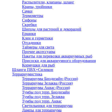
Распылители, клапаны, шланг
Краны, тройники
Сачки
Термометры
Сифоны
Скребки
Щипцы для растений и декораций
Ершики
Клеи и герметики
Отсадники
Таймеры для света
Прочие аксессуары
Пакеты для перевозки аквариумных рыб
Присоски для аквариумного оборудования
Кормушки для рыб
Шланги ПВХ+Силикон
Террариумистика
Террариумы Биодизайн (Россия)
Террариумы Зелаква (Россия)
Террариумы Аквас (Россия)
Тумбы под терр. Биодизайн
Тумбы под терр. Зелаква
Тумбы под терр. Аквас
Светильники для террариума
Лампы для террариума