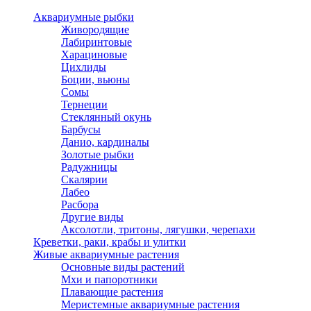
Аквариумные рыбки
Живородящие
Лабиринтовые
Харациновые
Цихлиды
Боции, вьюны
Сомы
Тернеции
Стеклянный окунь
Барбусы
Данио, кардиналы
Золотые рыбки
Радужницы
Скалярии
Лабео
Расбора
Другие виды
Аксолотли, тритоны, лягушки, черепахи
Креветки, раки, крабы и улитки
Живые аквариумные растения
Основные виды растений
Мхи и папоротники
Плавающие растения
Меристемные аквариумные растения