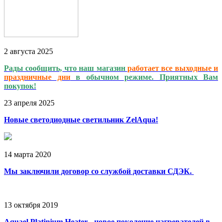
2
августа
2025
Рады сообщить, что наш магазин
работает
все выходные и
праздничные дни
в обычном режиме. Приятных Вам
покупок!
23
апреля
2025
Новые светодиодные светильник ZelAqua!
14
марта
2020
Мы заключили договор со службой доставки СДЭК.
13
октября
2019
Aquael Platinium Heater - новое поколение нагревателей в