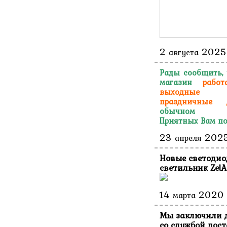
2
2025
августа
Рады сообщить,
магазин
работ
выходн
праздничные 
обычном ре
Приятных Вам по
23
202
апреля
Новые светоди
светильник ZelA
14
2020
марта
Мы заключили 
со службой дос