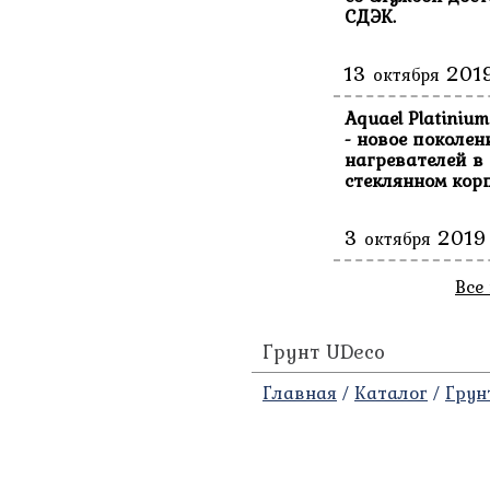
СДЭК.
13
201
октября
Aquael Platinium
- новое поколен
нагревателей в
стеклянном корп
3
2019
октября
Все
Грунт UDeco
Главная
/
Каталог
/
Грун