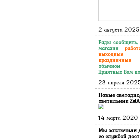
2
2025
августа
Рады сообщить,
магазин
работ
выходн
праздничные 
обычном ре
Приятных Вам по
23
202
апреля
Новые светоди
светильник ZelA
14
2020
марта
Мы заключили 
со службой дос