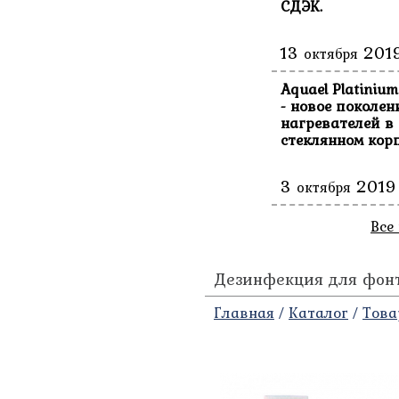
СДЭК.
13
201
октября
Aquael Platinium
- новое поколен
нагревателей в
стеклянном корп
3
2019
октября
Все
Дезинфекция для фон
Главная
/
Каталог
/
Това