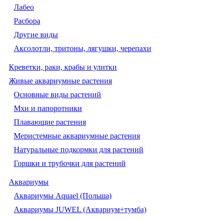
Лабео
Расбора
Другие виды
Аксолотли, тритоны, лягушки, черепахи
Креветки, раки, крабы и улитки
Живые аквариумные растения
Основные виды растений
Мхи и папоротники
Плавающие растения
Меристемные аквариумные растения
Натуральные подкормки для растений
Горшки и трубочки для растений
Аквариумы
Аквариумы Aquael (Польша)
Аквариумы JUWEL (Аквариум+тумба)