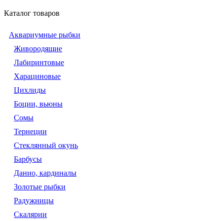
Каталог товаров
Аквариумные рыбки
Живородящие
Лабиринтовые
Харациновые
Цихлиды
Боции, вьюны
Сомы
Тернеции
Стеклянный окунь
Барбусы
Данио, кардиналы
Золотые рыбки
Радужницы
Скалярии