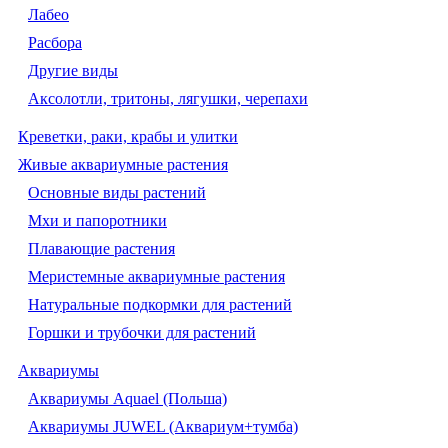
Лабео
Расбора
Другие виды
Аксолотли, тритоны, лягушки, черепахи
Креветки, раки, крабы и улитки
Живые аквариумные растения
Основные виды растений
Мхи и папоротники
Плавающие растения
Меристемные аквариумные растения
Натуральные подкормки для растений
Горшки и трубочки для растений
Аквариумы
Аквариумы Aquael (Польша)
Аквариумы JUWEL (Аквариум+тумба)