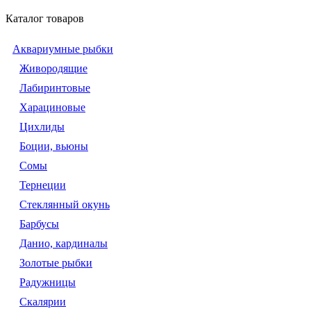
Каталог товаров
Аквариумные рыбки
Живородящие
Лабиринтовые
Харациновые
Цихлиды
Боции, вьюны
Сомы
Тернеции
Стеклянный окунь
Барбусы
Данио, кардиналы
Золотые рыбки
Радужницы
Скалярии