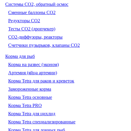
Системы CO2, обратный осмос
Сменные баллоны СО2
Редукторы СО2
Тесты CO2 (дропчекер)
СО2-диффузоры, реакторы
Счетчики пузырьков, клапаны СО2
Корма для рыб
Корма на развес (эконом)
Артемия (яйца артемии)
Корма Tetra для раков и креветок
Замороженные корма
Корма Tetra основные
Корма Tetra PRO
Корма Tetra для цихлид
Корма Tetra специализированные
Корма Tetra для донных рыб