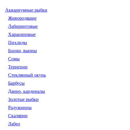
Аквариумные рыбки
Живородящие
Лабиринтовые
Харациновые
Цихлиды
Боции, вьюны
Сомы
Тернеции
Стеклянный окунь
Барбусы
Данио, кардиналы
Золотые рыбки
Радужницы
Скалярии
Лабео