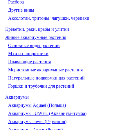
Расбора
Другие виды
Аксолотли, тритоны, лягушки, черепахи
Креветки, раки, крабы и улитки
Живые аквариумные растения
Основные виды растений
Мхи и папоротники
Плавающие растения
Меристемные аквариумные растения
Натуральные подкормки для растений
Горшки и трубочки для растений
Аквариумы
Аквариумы Aquael (Польша)
Аквариумы JUWEL (Аквариум+тумба)
Аквариумы Juwel (Германия)
Аквариумы Аквас (Россия)