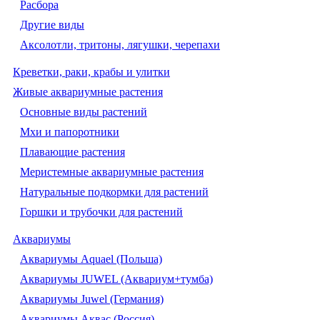
Расбора
Другие виды
Аксолотли, тритоны, лягушки, черепахи
Креветки, раки, крабы и улитки
Живые аквариумные растения
Основные виды растений
Мхи и папоротники
Плавающие растения
Меристемные аквариумные растения
Натуральные подкормки для растений
Горшки и трубочки для растений
Аквариумы
Аквариумы Aquael (Польша)
Аквариумы JUWEL (Аквариум+тумба)
Аквариумы Juwel (Германия)
Аквариумы Аквас (Россия)