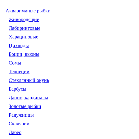
Аквариумные рыбки
Живородящие
Лабиринтовые
Харациновые
Цихлиды
Боции, вьюны
Сомы
Тернеции
Стеклянный окунь
Барбусы
Данио, кардиналы
Золотые рыбки
Радужницы
Скалярии
Лабео