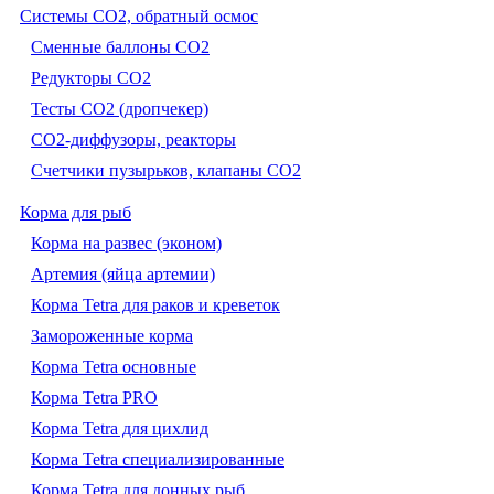
Системы CO2, обратный осмос
Сменные баллоны СО2
Редукторы СО2
Тесты CO2 (дропчекер)
СО2-диффузоры, реакторы
Счетчики пузырьков, клапаны СО2
Корма для рыб
Корма на развес (эконом)
Артемия (яйца артемии)
Корма Tetra для раков и креветок
Замороженные корма
Корма Tetra основные
Корма Tetra PRO
Корма Tetra для цихлид
Корма Tetra специализированные
Корма Tetra для донных рыб