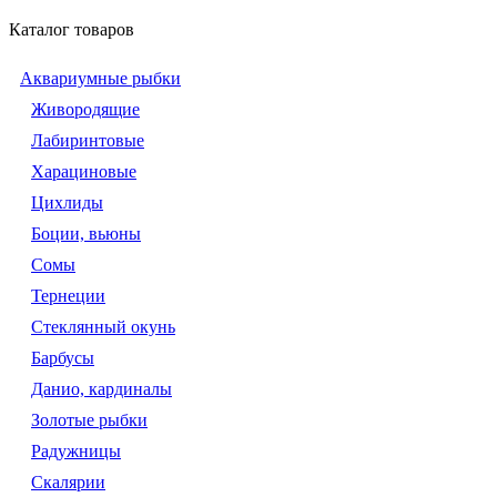
Каталог товаров
Аквариумные рыбки
Живородящие
Лабиринтовые
Харациновые
Цихлиды
Боции, вьюны
Сомы
Тернеции
Стеклянный окунь
Барбусы
Данио, кардиналы
Золотые рыбки
Радужницы
Скалярии