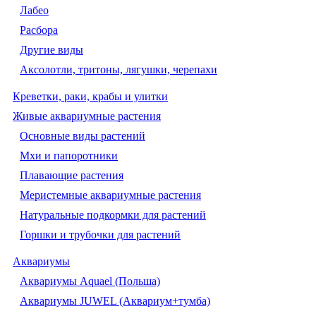
Лабео
Расбора
Другие виды
Аксолотли, тритоны, лягушки, черепахи
Креветки, раки, крабы и улитки
Живые аквариумные растения
Основные виды растений
Мхи и папоротники
Плавающие растения
Меристемные аквариумные растения
Натуральные подкормки для растений
Горшки и трубочки для растений
Аквариумы
Аквариумы Aquael (Польша)
Аквариумы JUWEL (Аквариум+тумба)