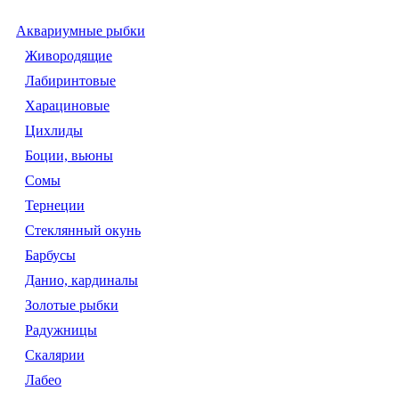
Аквариумные рыбки
Живородящие
Лабиринтовые
Харациновые
Цихлиды
Боции, вьюны
Сомы
Тернеции
Стеклянный окунь
Барбусы
Данио, кардиналы
Золотые рыбки
Радужницы
Скалярии
Лабео