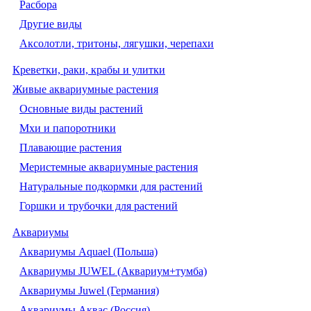
Расбора
Другие виды
Аксолотли, тритоны, лягушки, черепахи
Креветки, раки, крабы и улитки
Живые аквариумные растения
Основные виды растений
Мхи и папоротники
Плавающие растения
Меристемные аквариумные растения
Натуральные подкормки для растений
Горшки и трубочки для растений
Аквариумы
Аквариумы Aquael (Польша)
Аквариумы JUWEL (Аквариум+тумба)
Аквариумы Juwel (Германия)
Аквариумы Аквас (Россия)