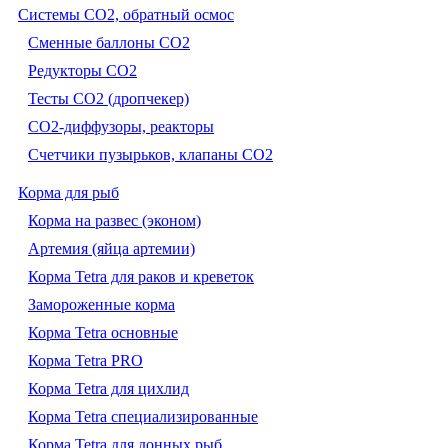
Системы CO2, обратный осмос
Сменные баллоны СО2
Редукторы СО2
Тесты CO2 (дропчекер)
СО2-диффузоры, реакторы
Счетчики пузырьков, клапаны СО2
Корма для рыб
Корма на развес (эконом)
Артемия (яйца артемии)
Корма Tetra для раков и креветок
Замороженные корма
Корма Tetra основные
Корма Tetra PRO
Корма Tetra для цихлид
Корма Tetra специализированные
Корма Tetra для донных рыб