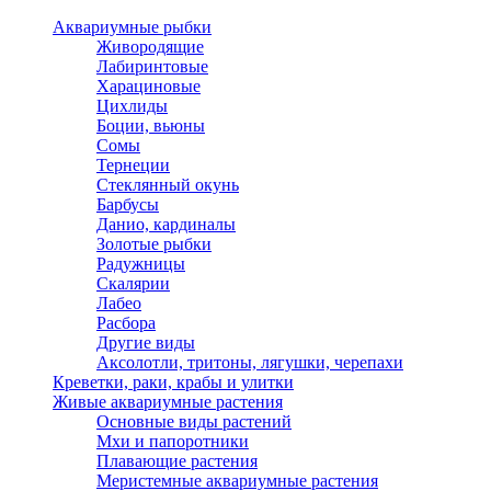
Аквариумные рыбки
Живородящие
Лабиринтовые
Харациновые
Цихлиды
Боции, вьюны
Сомы
Тернеции
Стеклянный окунь
Барбусы
Данио, кардиналы
Золотые рыбки
Радужницы
Скалярии
Лабео
Расбора
Другие виды
Аксолотли, тритоны, лягушки, черепахи
Креветки, раки, крабы и улитки
Живые аквариумные растения
Основные виды растений
Мхи и папоротники
Плавающие растения
Меристемные аквариумные растения