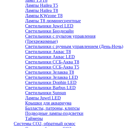
ламп Т5/Т8
Лампы Hailea Т5
Лампы Hailea Т8
Лампы KWzone Т8
Лампы Т8 люминесцентные
Светильники Juwel LED
Светильники Биодизайн
Светильники с пультом управления
(Трехрежимные)
Светильники с ручным управлением (День-Ночь)
Светильники Аквас Т8
Светильники Аквас LED
Светильники ССБ-Аква Т8
Светильники ССБ-Аква Т5
Светильники Зелаква Т8
Светильники Зелаква LED
Светильники Dophin LED
Светильники Barbus LED
Светильники Sunsun
Лампы Juwel LED
Крышки для аквариума
Балласты, патроны, клипсы
Подводные лампы-подсветки
Таймеры
Системы CO2, обратный осмос