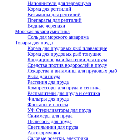
Наполнители для террариума
Корма для рептилий
Витамины для рептилий
Препараты для рептилий
Водные черепахи
Морская аквариумистика
Соль для морского акварима
Товары для пруда
Корма для прудовых рыб плавающие
Корма для прудовых рыб тонущие
Кондиционеры и бактерии для пруда
Средства против водорослей в пруду
Лекарства и витамины для прудовых рыб
Рыба для пруда
Растения для пруда
Компрессоры для пруда и септика
Распылители для пруда и септика
Фильтры для пруда
Фонтаны и насосы
УФ Стерилизаторы для пруда
Скиммеры для пруда
Пылесосы для пруда
Светильники для пруда
Автокормушки
Садовые розетки, электрика