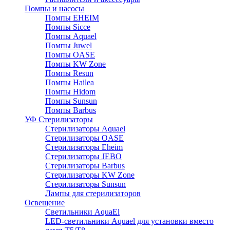
Помпы и насосы
Помпы EHEIM
Помпы Sicce
Помпы Aquael
Помпы Juwel
Помпы OASE
Помпы KW Zone
Помпы Resun
Помпы Hailea
Помпы Hidom
Помпы Sunsun
Помпы Barbus
УФ Стерилизаторы
Стерилизаторы Aquael
Стерилизаторы OASE
Стерилизаторы Eheim
Стерилизаторы JEBO
Стерилизаторы Barbus
Стерилизаторы KW Zone
Стерилизаторы Sunsun
Лампы для стерилизаторов
Освещение
Cветильники AquaEl
LED-светильники Aquael для установки вместо