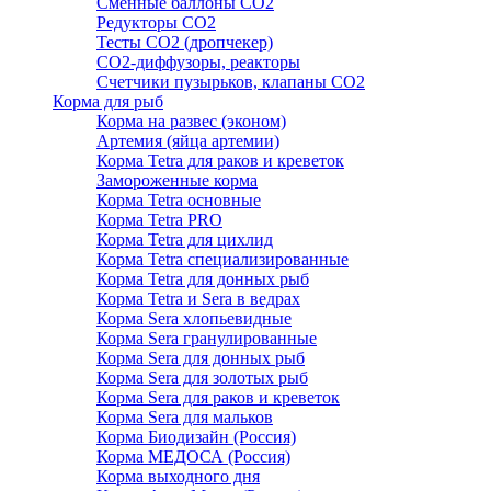
Сменные баллоны СО2
Редукторы СО2
Тесты CO2 (дропчекер)
СО2-диффузоры, реакторы
Счетчики пузырьков, клапаны СО2
Корма для рыб
Корма на развес (эконом)
Артемия (яйца артемии)
Корма Tetra для раков и креветок
Замороженные корма
Корма Tetra основные
Корма Tetra PRO
Корма Tetra для цихлид
Корма Tetra специализированные
Корма Tetra для донных рыб
Корма Tetra и Sera в ведрах
Корма Sera хлопьевидные
Корма Sera гранулированные
Корма Sera для донных рыб
Корма Sera для золотых рыб
Корма Sera для раков и креветок
Корма Sera для мальков
Корма Биодизайн (Россия)
Корма МЕДОСА (Россия)
Корма выходного дня