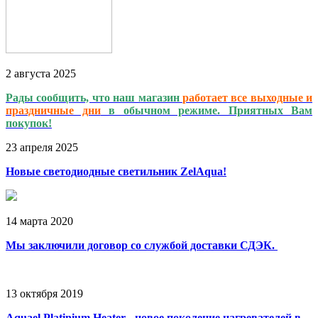
2
августа
2025
Рады сообщить, что наш магазин
работает
все выходные и
праздничные дни
в обычном режиме. Приятных Вам
покупок!
23
апреля
2025
Новые светодиодные светильник ZelAqua!
14
марта
2020
Мы заключили договор со службой доставки СДЭК.
13
октября
2019
Aquael Platinium Heater - новое поколение нагревателей в