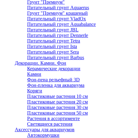
Грунт "Премиум"
Питательный грунт Aquaerus
Грунт "Премиум" крашеный
Питательный грунт VladOx
Питательный грунт Aquabalance
Питательный грунт JBL
Питательный грунт Dennerle
Питательный грунт Tetra
Питательный грунт Ista
Питательный грунт Sera
Питательный грунт Barbus
Декорации. Камни. Фон
Керамические декорации
Камни
Фон-пена рельефный 3D
Фон-пленка для аквариума
Коряги
Пластиковые растения 10 см
Пластиковые растения 20 см
Пластиковые растения 30 см
Пластиковые растения 50 см
Растения в ассортименте
Светящиеся растения
Аксессуары для аквариумов
Автокормушки