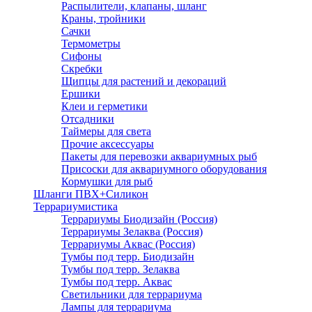
Распылители, клапаны, шланг
Краны, тройники
Сачки
Термометры
Сифоны
Скребки
Щипцы для растений и декораций
Ершики
Клеи и герметики
Отсадники
Таймеры для света
Прочие аксессуары
Пакеты для перевозки аквариумных рыб
Присоски для аквариумного оборудования
Кормушки для рыб
Шланги ПВХ+Силикон
Террариумистика
Террариумы Биодизайн (Россия)
Террариумы Зелаква (Россия)
Террариумы Аквас (Россия)
Тумбы под терр. Биодизайн
Тумбы под терр. Зелаква
Тумбы под терр. Аквас
Светильники для террариума
Лампы для террариума