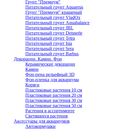
Грунт "Премиум"
Питательный грунт Aquaerus
Грунт "Премиум" крашеный
Питательный грунт VladOx
Питательный грунт Aquabalance
Питательный грунт JBL
Питательный грунт Dennerle
Питательный грунт Tetra
Питательный грунт Ista
Питательный грунт Sera
Питательный грунт Barbus
Декорации. Камни. Фон
Керамические декорации
Камни
Фон-пена рельефный 3D
Фон-пленка для аквариума
Коряги
Пластиковые растения 10 см
Пластиковые растения 20 см
Пластиковые растения 30 см
Пластиковые растения 50 см
Растения в ассортименте
Светящиеся растения
Аксессуары для аквариумов
Автокормушки