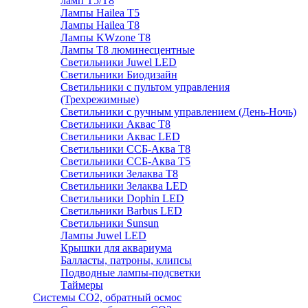
ламп Т5/Т8
Лампы Hailea Т5
Лампы Hailea Т8
Лампы KWzone Т8
Лампы Т8 люминесцентные
Светильники Juwel LED
Светильники Биодизайн
Светильники с пультом управления
(Трехрежимные)
Светильники с ручным управлением (День-Ночь)
Светильники Аквас Т8
Светильники Аквас LED
Светильники ССБ-Аква Т8
Светильники ССБ-Аква Т5
Светильники Зелаква Т8
Светильники Зелаква LED
Светильники Dophin LED
Светильники Barbus LED
Светильники Sunsun
Лампы Juwel LED
Крышки для аквариума
Балласты, патроны, клипсы
Подводные лампы-подсветки
Таймеры
Системы CO2, обратный осмос