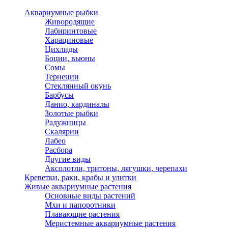
Аквариумные рыбки
Живородящие
Лабиринтовые
Харациновые
Цихлиды
Боции, вьюны
Сомы
Тернеции
Стеклянный окунь
Барбусы
Данио, кардиналы
Золотые рыбки
Радужницы
Скалярии
Лабео
Расбора
Другие виды
Аксолотли, тритоны, лягушки, черепахи
Креветки, раки, крабы и улитки
Живые аквариумные растения
Основные виды растений
Мхи и папоротники
Плавающие растения
Меристемные аквариумные растения