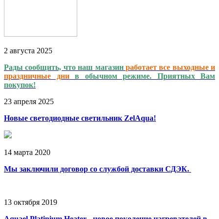
2
августа
2025
Рады сообщить, что наш магазин
работает
все выходные и
праздничные дни
в обычном режиме. Приятных Вам
покупок!
23
апреля
2025
Новые светодиодные светильник ZelAqua!
14
марта
2020
Мы заключили договор со службой доставки СДЭК.
13
октября
2019
Aquael Platinium Heater - новое поколение нагревателей в