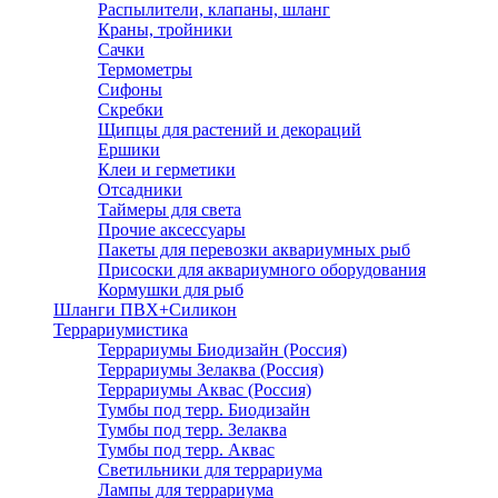
Распылители, клапаны, шланг
Краны, тройники
Сачки
Термометры
Сифоны
Скребки
Щипцы для растений и декораций
Ершики
Клеи и герметики
Отсадники
Таймеры для света
Прочие аксессуары
Пакеты для перевозки аквариумных рыб
Присоски для аквариумного оборудования
Кормушки для рыб
Шланги ПВХ+Силикон
Террариумистика
Террариумы Биодизайн (Россия)
Террариумы Зелаква (Россия)
Террариумы Аквас (Россия)
Тумбы под терр. Биодизайн
Тумбы под терр. Зелаква
Тумбы под терр. Аквас
Светильники для террариума
Лампы для террариума