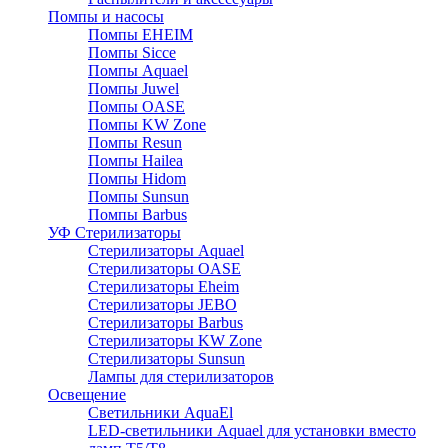
Помпы и насосы
Помпы EHEIM
Помпы Sicce
Помпы Aquael
Помпы Juwel
Помпы OASE
Помпы KW Zone
Помпы Resun
Помпы Hailea
Помпы Hidom
Помпы Sunsun
Помпы Barbus
УФ Стерилизаторы
Стерилизаторы Aquael
Стерилизаторы OASE
Стерилизаторы Eheim
Стерилизаторы JEBO
Стерилизаторы Barbus
Стерилизаторы KW Zone
Стерилизаторы Sunsun
Лампы для стерилизаторов
Освещение
Cветильники AquaEl
LED-светильники Aquael для установки вместо