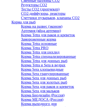
Сменные баллоны СО2
Редукторы СО2
Тесты CO2 (дропчекер)
СО2-диффузоры, реакторы
Счетчики пузырьков, клапаны СО2
Корма для рыб
Корма на развес (эконом)
Артемия (яйца артемии)
Корма Tetra для раков и креветок
Замороженные корма
Корма Tetra основные
Корма Tetra PRO
Корма Tetra для цихлид
Корма Tetra специализированные
Корма Tetra для донных рыб
Корма Tetra и Sera в ведрах
Корма Sera хлопьевидные
Корма Sera гранулированные
Корма Sera для донных рыб
Корма Sera для золотых рыб
Корма Sera для раков и креветок
Корма Sera для мальков
Корма Биодизайн (Россия)
Корма МЕДОСА (Россия)
Корма выходного дня