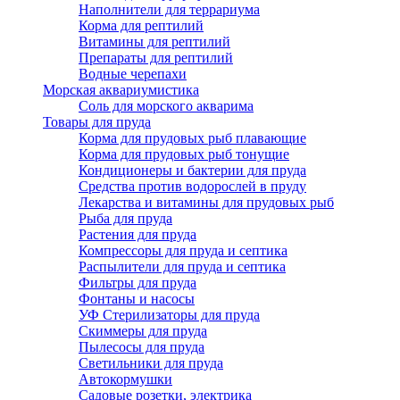
Наполнители для террариума
Корма для рептилий
Витамины для рептилий
Препараты для рептилий
Водные черепахи
Морская аквариумистика
Соль для морского акварима
Товары для пруда
Корма для прудовых рыб плавающие
Корма для прудовых рыб тонущие
Кондиционеры и бактерии для пруда
Средства против водорослей в пруду
Лекарства и витамины для прудовых рыб
Рыба для пруда
Растения для пруда
Компрессоры для пруда и септика
Распылители для пруда и септика
Фильтры для пруда
Фонтаны и насосы
УФ Стерилизаторы для пруда
Скиммеры для пруда
Пылесосы для пруда
Светильники для пруда
Автокормушки
Садовые розетки, электрика