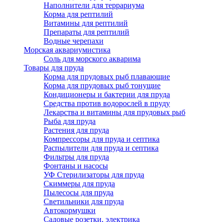
Наполнители для террариума
Корма для рептилий
Витамины для рептилий
Препараты для рептилий
Водные черепахи
Морская аквариумистика
Соль для морского акварима
Товары для пруда
Корма для прудовых рыб плавающие
Корма для прудовых рыб тонущие
Кондиционеры и бактерии для пруда
Средства против водорослей в пруду
Лекарства и витамины для прудовых рыб
Рыба для пруда
Растения для пруда
Компрессоры для пруда и септика
Распылители для пруда и септика
Фильтры для пруда
Фонтаны и насосы
УФ Стерилизаторы для пруда
Скиммеры для пруда
Пылесосы для пруда
Светильники для пруда
Автокормушки
Садовые розетки, электрика