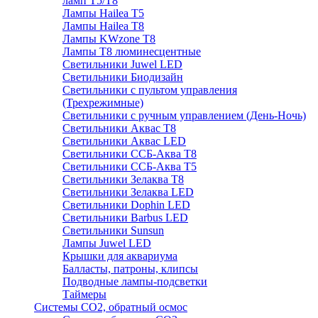
ламп Т5/Т8
Лампы Hailea Т5
Лампы Hailea Т8
Лампы KWzone Т8
Лампы Т8 люминесцентные
Светильники Juwel LED
Светильники Биодизайн
Светильники с пультом управления
(Трехрежимные)
Светильники с ручным управлением (День-Ночь)
Светильники Аквас Т8
Светильники Аквас LED
Светильники ССБ-Аква Т8
Светильники ССБ-Аква Т5
Светильники Зелаква Т8
Светильники Зелаква LED
Светильники Dophin LED
Светильники Barbus LED
Светильники Sunsun
Лампы Juwel LED
Крышки для аквариума
Балласты, патроны, клипсы
Подводные лампы-подсветки
Таймеры
Системы CO2, обратный осмос