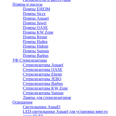
Помпы и насосы
Помпы EHEIM
Помпы Sicce
Помпы Aquael
Помпы Juwel
Помпы OASE
Помпы KW Zone
Помпы Resun
Помпы Hailea
Помпы Hidom
Помпы Sunsun
Помпы Barbus
УФ Стерилизаторы
Стерилизаторы Aquael
Стерилизаторы OASE
Стерилизаторы Eheim
Стерилизаторы JEBO
Стерилизаторы Barbus
Стерилизаторы KW Zone
Стерилизаторы Sunsun
Лампы для стерилизаторов
Освещение
Cветильники AquaEl
LED-светильники Aquael для установки вместо