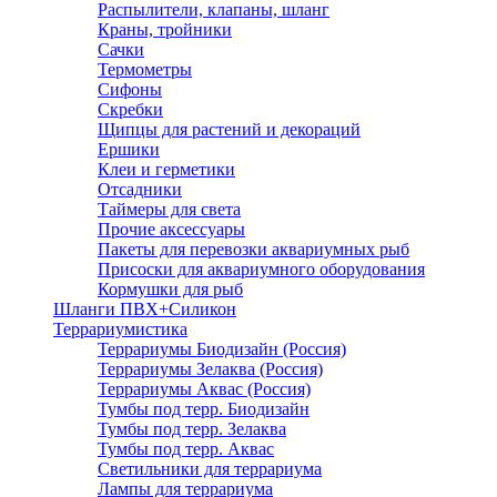
Распылители, клапаны, шланг
Краны, тройники
Сачки
Термометры
Сифоны
Скребки
Щипцы для растений и декораций
Ершики
Клеи и герметики
Отсадники
Таймеры для света
Прочие аксессуары
Пакеты для перевозки аквариумных рыб
Присоски для аквариумного оборудования
Кормушки для рыб
Шланги ПВХ+Силикон
Террариумистика
Террариумы Биодизайн (Россия)
Террариумы Зелаква (Россия)
Террариумы Аквас (Россия)
Тумбы под терр. Биодизайн
Тумбы под терр. Зелаква
Тумбы под терр. Аквас
Светильники для террариума
Лампы для террариума