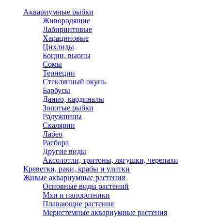
Аквариумные рыбки
Живородящие
Лабиринтовые
Харациновые
Цихлиды
Боции, вьюны
Сомы
Тернеции
Стеклянный окунь
Барбусы
Данио, кардиналы
Золотые рыбки
Радужницы
Скалярии
Лабео
Расбора
Другие виды
Аксолотли, тритоны, лягушки, черепахи
Креветки, раки, крабы и улитки
Живые аквариумные растения
Основные виды растений
Мхи и папоротники
Плавающие растения
Меристемные аквариумные растения