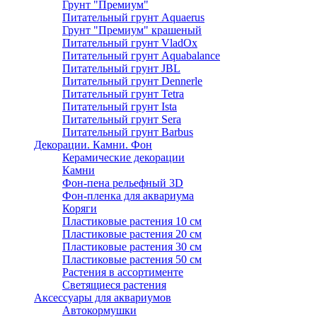
Грунт "Премиум"
Питательный грунт Aquaerus
Грунт "Премиум" крашеный
Питательный грунт VladOx
Питательный грунт Aquabalance
Питательный грунт JBL
Питательный грунт Dennerle
Питательный грунт Tetra
Питательный грунт Ista
Питательный грунт Sera
Питательный грунт Barbus
Декорации. Камни. Фон
Керамические декорации
Камни
Фон-пена рельефный 3D
Фон-пленка для аквариума
Коряги
Пластиковые растения 10 см
Пластиковые растения 20 см
Пластиковые растения 30 см
Пластиковые растения 50 см
Растения в ассортименте
Светящиеся растения
Аксессуары для аквариумов
Автокормушки