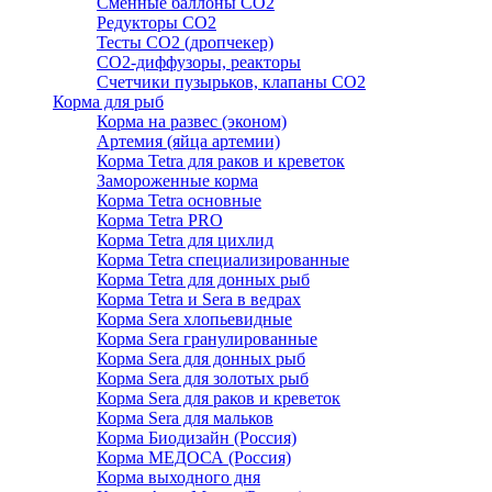
Сменные баллоны СО2
Редукторы СО2
Тесты CO2 (дропчекер)
СО2-диффузоры, реакторы
Счетчики пузырьков, клапаны СО2
Корма для рыб
Корма на развес (эконом)
Артемия (яйца артемии)
Корма Tetra для раков и креветок
Замороженные корма
Корма Tetra основные
Корма Tetra PRO
Корма Tetra для цихлид
Корма Tetra специализированные
Корма Tetra для донных рыб
Корма Tetra и Sera в ведрах
Корма Sera хлопьевидные
Корма Sera гранулированные
Корма Sera для донных рыб
Корма Sera для золотых рыб
Корма Sera для раков и креветок
Корма Sera для мальков
Корма Биодизайн (Россия)
Корма МЕДОСА (Россия)
Корма выходного дня