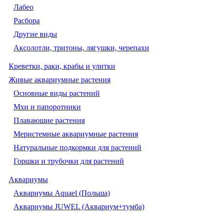
Лабео
Расбора
Другие виды
Аксолотли, тритоны, лягушки, черепахи
Креветки, раки, крабы и улитки
Живые аквариумные растения
Основные виды растений
Мхи и папоротники
Плавающие растения
Меристемные аквариумные растения
Натуральные подкормки для растений
Горшки и трубочки для растений
Аквариумы
Аквариумы Aquael (Польша)
Аквариумы JUWEL (Аквариум+тумба)