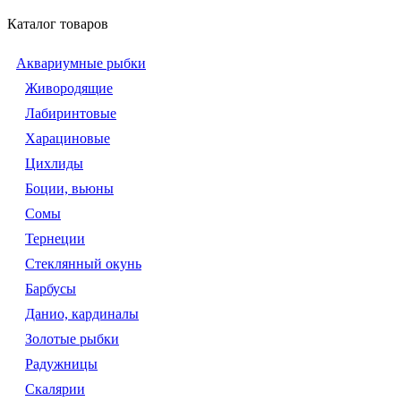
Каталог товаров
Аквариумные рыбки
Живородящие
Лабиринтовые
Харациновые
Цихлиды
Боции, вьюны
Сомы
Тернеции
Стеклянный окунь
Барбусы
Данио, кардиналы
Золотые рыбки
Радужницы
Скалярии