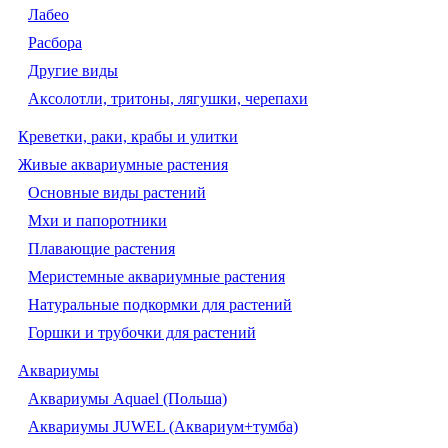
Лабео
Расбора
Другие виды
Аксолотли, тритоны, лягушки, черепахи
Креветки, раки, крабы и улитки
Живые аквариумные растения
Основные виды растений
Мхи и папоротники
Плавающие растения
Меристемные аквариумные растения
Натуральные подкормки для растений
Горшки и трубочки для растений
Аквариумы
Аквариумы Aquael (Польша)
Аквариумы JUWEL (Аквариум+тумба)