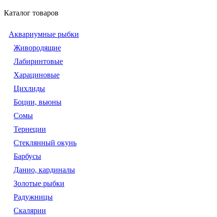
Каталог товаров
Аквариумные рыбки
Живородящие
Лабиринтовые
Харациновые
Цихлиды
Боции, вьюны
Сомы
Тернеции
Стеклянный окунь
Барбусы
Данио, кардиналы
Золотые рыбки
Радужницы
Скалярии