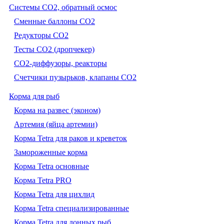
Системы CO2, обратный осмос
Сменные баллоны СО2
Редукторы СО2
Тесты CO2 (дропчекер)
СО2-диффузоры, реакторы
Счетчики пузырьков, клапаны СО2
Корма для рыб
Корма на развес (эконом)
Артемия (яйца артемии)
Корма Tetra для раков и креветок
Замороженные корма
Корма Tetra основные
Корма Tetra PRO
Корма Tetra для цихлид
Корма Tetra специализированные
Корма Tetra для донных рыб