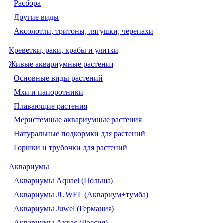
Расбора
Другие виды
Аксолотли, тритоны, лягушки, черепахи
Креветки, раки, крабы и улитки
Живые аквариумные растения
Основные виды растений
Мхи и папоротники
Плавающие растения
Меристемные аквариумные растения
Натуральные подкормки для растений
Горшки и трубочки для растений
Аквариумы
Аквариумы Aquael (Польша)
Аквариумы JUWEL (Аквариум+тумба)
Аквариумы Juwel (Германия)
Аквариумы Аквас (Россия)