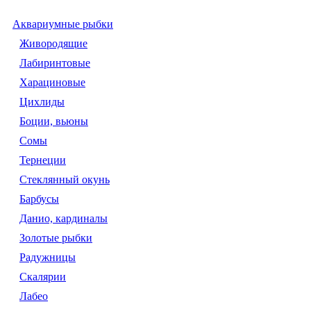
Аквариумные рыбки
Живородящие
Лабиринтовые
Харациновые
Цихлиды
Боции, вьюны
Сомы
Тернеции
Стеклянный окунь
Барбусы
Данио, кардиналы
Золотые рыбки
Радужницы
Скалярии
Лабео