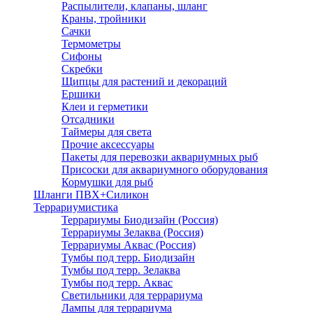
Распылители, клапаны, шланг
Краны, тройники
Сачки
Термометры
Сифоны
Скребки
Щипцы для растений и декораций
Ершики
Клеи и герметики
Отсадники
Таймеры для света
Прочие аксессуары
Пакеты для перевозки аквариумных рыб
Присоски для аквариумного оборудования
Кормушки для рыб
Шланги ПВХ+Силикон
Террариумистика
Террариумы Биодизайн (Россия)
Террариумы Зелаква (Россия)
Террариумы Аквас (Россия)
Тумбы под терр. Биодизайн
Тумбы под терр. Зелаква
Тумбы под терр. Аквас
Светильники для террариума
Лампы для террариума