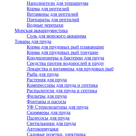
Наполнители для террариума
Корма для рептилий
Витамины для рептилий
Препараты для рептилий
Водные черепахи
Морская аквариумистика
Соль для морского акварима
Товары для пруда
Корма для прудовых рыб плавающие
Корма для прудовых рыб тонущие
Кондиционеры и бактерии для пруда
Средства против водорослей в пруду
Лекарства и витамины для прудовых рыб
Рыба для пруда
Растения для пруда
Компрессоры для пруда и септика
Распылители для пруда и септика
Фильтры для пруда
Фонтаны и насосы
УФ Стерилизаторы для пруда
Скиммеры для пруда
Пылесосы для пруда
Светильники для пруда
Автокормушки
Садовые розетки, электрика