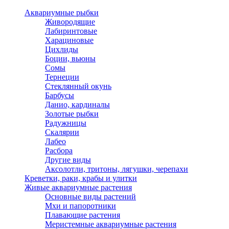
Аквариумные рыбки
Живородящие
Лабиринтовые
Харациновые
Цихлиды
Боции, вьюны
Сомы
Тернеции
Стеклянный окунь
Барбусы
Данио, кардиналы
Золотые рыбки
Радужницы
Скалярии
Лабео
Расбора
Другие виды
Аксолотли, тритоны, лягушки, черепахи
Креветки, раки, крабы и улитки
Живые аквариумные растения
Основные виды растений
Мхи и папоротники
Плавающие растения
Меристемные аквариумные растения