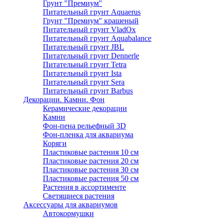
Грунт "Премиум"
Питательный грунт Aquaerus
Грунт "Премиум" крашеный
Питательный грунт VladOx
Питательный грунт Aquabalance
Питательный грунт JBL
Питательный грунт Dennerle
Питательный грунт Tetra
Питательный грунт Ista
Питательный грунт Sera
Питательный грунт Barbus
Декорации. Камни. Фон
Керамические декорации
Камни
Фон-пена рельефный 3D
Фон-пленка для аквариума
Коряги
Пластиковые растения 10 см
Пластиковые растения 20 см
Пластиковые растения 30 см
Пластиковые растения 50 см
Растения в ассортименте
Светящиеся растения
Аксессуары для аквариумов
Автокормушки