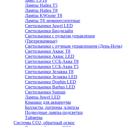
ламп Т5/Т8
Лампы Hailea Т5
Лампы Hailea Т8
Лампы KWzone Т8
Лампы Т8 люминесцентные
Светильники Juwel LED
Светильники Биодизайн
Светильники с пультом управления
(Трехрежимные)
Светильники с ручным управлением (День-Ночь)
Светильники Аквас Т8
Светильники Аквас LED
Светильники ССБ-Аква Т8
Светильники ССБ-Аква Т5
Светильники Зелаква Т8
Светильники Зелаква LED
Светильники Dophin LED
Светильники Barbus LED
Светильники Sunsun
Лампы Juwel LED
Крышки для аквариума
Балласты, патроны, клипсы
Подводные лампы-подсветки
Таймеры
Системы CO2, обратный осмос