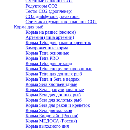
Сменные баллоны СО2
Редукторы СО2
Тесты CO2 (дропчекер)
СО2-диффузоры, реакторы
Счетчики пузырьков, клапаны СО2
Корма для рыб
Корма на развес (эконом)
Артемия (яйца артемии)
Корма Tetra для раков и креветок
Замороженные корма
Корма Tetra основные
Корма Tetra PRO
Корма Tetra для цихлид
Корма Tetra специализированные
Корма Tetra для донных рыб
Корма Tetra и Sera в ведрах
Корма Sera хлопьевидные
Корма Sera гранулированные
Корма Sera для донных рыб
Корма Sera для золотых рыб
Корма Sera для раков и креветок
Корма Sera для мальков
Корма Биодизайн (Россия)
Корма МЕДОСА (Россия)
Корма выходного дня