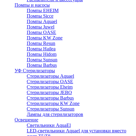
Помпы и насосы
Помпы EHEIM
Помпы Sicce
Помпы Aquael
Помпы Juwel
Помпы OASE
Помпы KW Zone
Помпы Resun
Помпы Hailea
Помпы Hidom
Помпы Sunsun
Помпы Barbus
УФ Стерилизаторы
Стерилизаторы Aquael
Стерилизаторы OASE
Стерилизаторы Eheim
Стерилизаторы JEBO
Стерилизаторы Barbus
Стерилизаторы KW Zone
Стерилизаторы Sunsun
Лампы для стерилизаторов
Освещение
Cветильники AquaEl
LED-светильники Aquael для установки вместо