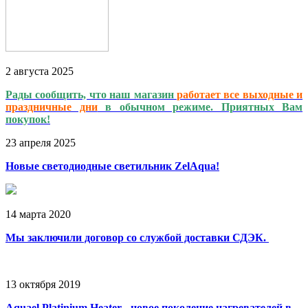
2
августа
2025
Рады сообщить, что наш магазин
работает
все выходные и
праздничные дни
в обычном режиме. Приятных Вам
покупок!
23
апреля
2025
Новые светодиодные светильник ZelAqua!
14
марта
2020
Мы заключили договор со службой доставки СДЭК.
13
октября
2019
Aquael Platinium Heater - новое поколение нагревателей в