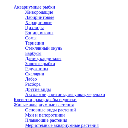
Аквариумные рыбки
Живородящие
Лабиринтовые
Харациновые
Цихлиды
Боции, вьюны
Сомы
Тернеции
Стеклянный окунь
Барбусы
Данио, кардиналы
Золотые рыбки
Радужницы
Скалярии
Лабео
Расбора
Другие виды
Аксолотли, тритоны, лягушки, черепахи
Креветки, раки, крабы и улитки
Живые аквариумные растения
Основные виды растений
Мхи и папоротники
Плавающие растения
Меристемные аквариумные растения