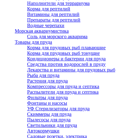
Наполнители для террариума
Корма для рептилий
Витамины для рептилий
Препараты для рептилий
Водные черепахи
Морская аквариумистика
Соль для морского акварима
Товары для пруда
Корма для прудовых рыб плавающие
Корма для прудовых рыб тонущие
Кондиционеры и бактерии для пруда
Средства против водорослей в пруду
Лекарства и витамины для прудовых рыб
Рыба для пруда
Растения для пруда
Компрессоры для пруда и септика
Распылители для пруда и септика
Фильтры для пруда
Фонтаны и насосы
УФ Стерилизаторы для пруда
Скиммеры для пруда
Пылесосы для пруда
Светильники для пруда
Автокормушки
Садовые розетки, электрика