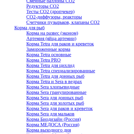
Сменные баллоны СО2
Редукторы СО2
Тесты CO2 (дропчекер)
СО2-диффузоры, реакторы
Счетчики пузырьков, клапаны СО2
Корма для рыб
Корма на развес (эконом)
Артемия (яйца артемии)
Корма Tetra для раков и креветок
Замороженные корма
Корма Tetra основные
Корма Tetra PRO
Корма Tetra для цихлид
Корма Tetra специализированные
Корма Tetra для донных рыб
Корма Tetra и Sera в ведрах
Корма Sera хлопьевидные
Корма Sera гранулированные
Корма Sera для донных рыб
Корма Sera для золотых рыб
Корма Sera для раков и креветок
Корма Sera для мальков
Корма Биодизайн (Россия)
Корма МЕДОСА (Россия)
Корма выходного дня