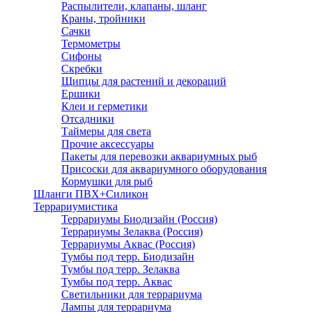
Распылители, клапаны, шланг
Краны, тройники
Сачки
Термометры
Сифоны
Скребки
Щипцы для растений и декораций
Ершики
Клеи и герметики
Отсадники
Таймеры для света
Прочие аксессуары
Пакеты для перевозки аквариумных рыб
Присоски для аквариумного оборудования
Кормушки для рыб
Шланги ПВХ+Силикон
Террариумистика
Террариумы Биодизайн (Россия)
Террариумы Зелаква (Россия)
Террариумы Аквас (Россия)
Тумбы под терр. Биодизайн
Тумбы под терр. Зелаква
Тумбы под терр. Аквас
Светильники для террариума
Лампы для террариума