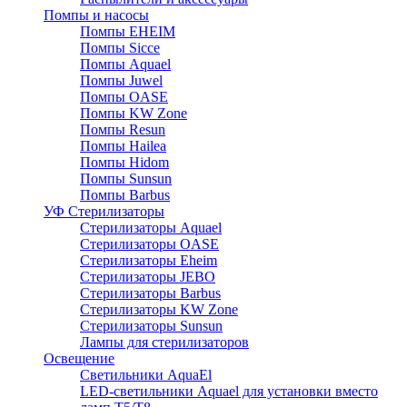
Помпы и насосы
Помпы EHEIM
Помпы Sicce
Помпы Aquael
Помпы Juwel
Помпы OASE
Помпы KW Zone
Помпы Resun
Помпы Hailea
Помпы Hidom
Помпы Sunsun
Помпы Barbus
УФ Стерилизаторы
Стерилизаторы Aquael
Стерилизаторы OASE
Стерилизаторы Eheim
Стерилизаторы JEBO
Стерилизаторы Barbus
Стерилизаторы KW Zone
Стерилизаторы Sunsun
Лампы для стерилизаторов
Освещение
Cветильники AquaEl
LED-светильники Aquael для установки вместо