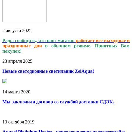
2
августа
2025
Рады сообщить, что наш магазин
работает
все выходные и
праздничные дни
в обычном режиме. Приятных Вам
покупок!
23
апреля
2025
Новые светодиодные светильник ZelAqua!
14
марта
2020
Мы заключили договор со службой доставки СДЭК.
13
октября
2019
Aquael Platinium Heater - новое поколение нагревателей в