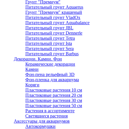
Грунт "Премиум"
Питательный грунт Aquaerus
Грунт "Премиум" крашеный
Питательный грунт VladOx
Питательный грунт Aquabalance
Питательный грунт JBL
Питательный грунт Dennerle
Питательный грунт Tetra
Питательный грунт Ista
Питательный грунт Sera
Питательный грунт Barbus
Декорации. Камни. Фон
Керамические декорации
Камни
Фон-пена рельефный 3D
Фон-пленка для аквариума
Коряги
Пластиковые растения 10 см
Пластиковые растения 20 см
Пластиковые растения 30 см
Пластиковые растения 50 см
Растения в ассортименте
Светящиеся растения
Аксессуары для аквариумов
Автокормушки