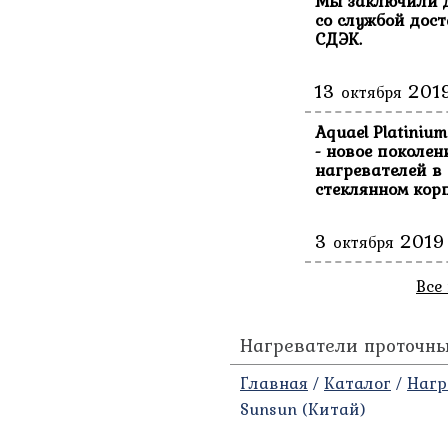
Мы заключили 
со службой дос
СДЭК.
13
201
октября
Aquael Platinium
- новое поколен
нагревателей в
стеклянном корп
3
2019
октября
Все
Нагреватели проточны
Главная
/
Каталог
/
Нагр
Sunsun (Китай)