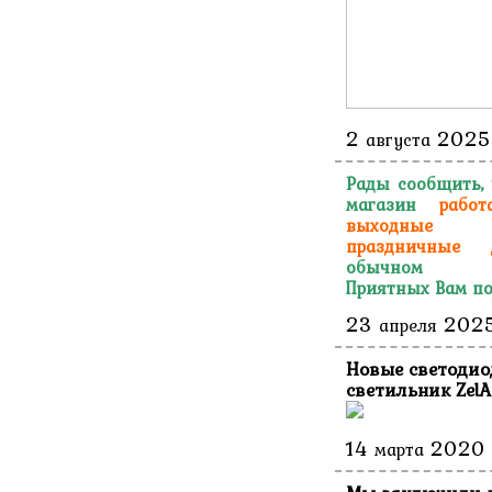
2
2025
августа
Рады сообщить,
магазин
работ
выходн
праздничные 
обычном ре
Приятных Вам по
23
202
апреля
Новые светоди
светильник ZelA
14
2020
марта