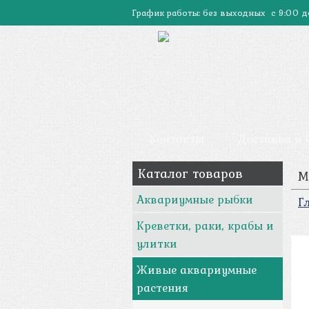
График работы: без выходных с 9:00 д
Контакты
Доставка и
Каталог товаров
М
Аквариумные рыбки
Г
Креветки, раки, крабы и
улитки
Живые аквариумные
растения