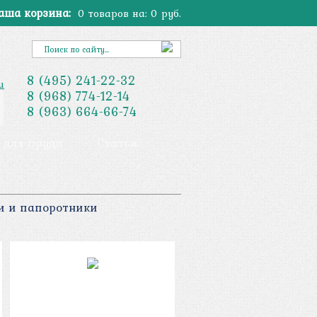
аша корзина:
0
товаров на:
0
руб.
8
(495)
241-22-32
u
8
(968)
774-12-14
8
(963)
664-66-74
 для пруда
Статьи
и и папоротники