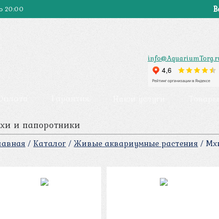
В
о 20:00
info@AquariumTorg.r
 Оплата
Гарантия
Наши услуги
Товары
хи и папоротники
лавная
/
Каталог
/
Живые аквариумные растения
/
Мх