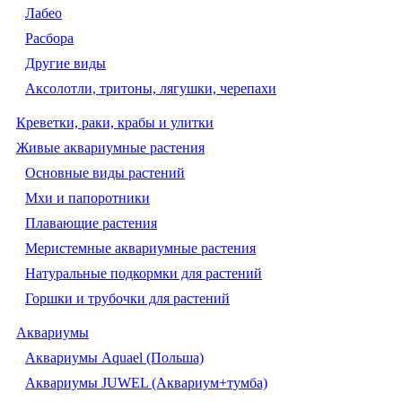
Лабео
Расбора
Другие виды
Аксолотли, тритоны, лягушки, черепахи
Креветки, раки, крабы и улитки
Живые аквариумные растения
Основные виды растений
Мхи и папоротники
Плавающие растения
Меристемные аквариумные растения
Натуральные подкормки для растений
Горшки и трубочки для растений
Аквариумы
Аквариумы Aquael (Польша)
Аквариумы JUWEL (Аквариум+тумба)