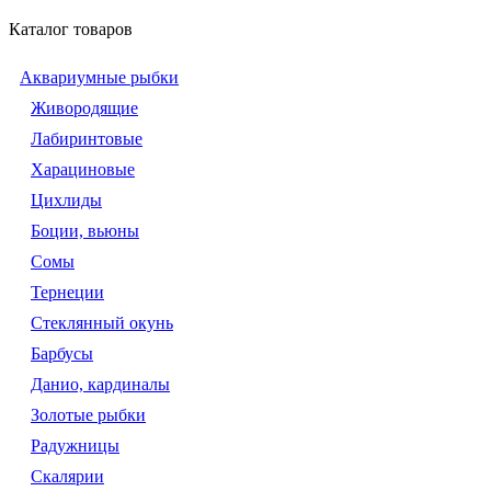
Каталог товаров
Аквариумные рыбки
Живородящие
Лабиринтовые
Харациновые
Цихлиды
Боции, вьюны
Сомы
Тернеции
Стеклянный окунь
Барбусы
Данио, кардиналы
Золотые рыбки
Радужницы
Скалярии