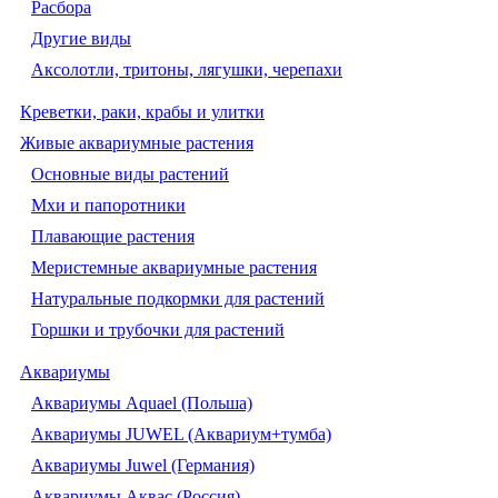
Расбора
Другие виды
Аксолотли, тритоны, лягушки, черепахи
Креветки, раки, крабы и улитки
Живые аквариумные растения
Основные виды растений
Мхи и папоротники
Плавающие растения
Меристемные аквариумные растения
Натуральные подкормки для растений
Горшки и трубочки для растений
Аквариумы
Аквариумы Aquael (Польша)
Аквариумы JUWEL (Аквариум+тумба)
Аквариумы Juwel (Германия)
Аквариумы Аквас (Россия)