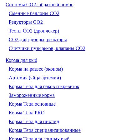
Системы CO2, обратный осмос
Сменные баллоны СО2
Редукторы СО2
Тесты CO2 (дропчекер)
СО2-диффузоры, реакторы
Счетчики пузырьков, клапаны СО2
Корма для рыб
Корма на развес (эконом)
Артемия (яйца артемии)
Корма Tetra для раков и креветок
Замороженные корма
Корма Tetra основные
Корма Tetra PRO
Корма Tetra для цихлид
Корма Tetra специализированные
Корма Tetra для донных рыб