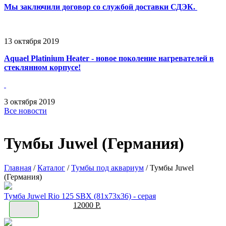
Мы заключили договор со службой доставки СДЭК.
13
октября
2019
Aquael Platinium Heater - новое поколение нагревателей в
стеклянном корпусе!
3
октября
2019
Все новости
Тумбы Juwel (Германия)
Главная
/
Каталог
/
Тумбы под аквариум
/
Тумбы Juwel
(Германия)
Тумба Juwel Rio 125 SBX (81x73x36) - серая
12000 Р.