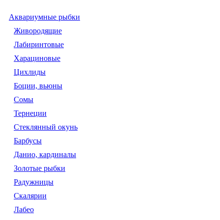
Аквариумные рыбки
Живородящие
Лабиринтовые
Харациновые
Цихлиды
Боции, вьюны
Сомы
Тернеции
Стеклянный окунь
Барбусы
Данио, кардиналы
Золотые рыбки
Радужницы
Скалярии
Лабео