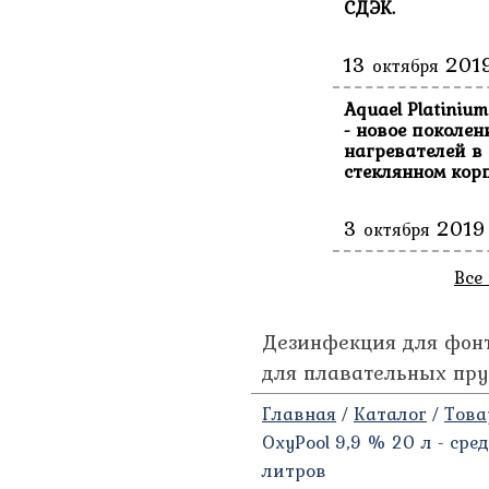
СДЭК.
13
201
октября
Aquael Platinium
- новое поколен
нагревателей в
стеклянном корп
3
2019
октября
Все
Дезинфекция для фонта
для плавательных пру
Главная
/
Каталог
/
Това
OxyPool 9,9 % 20 л - ср
литров