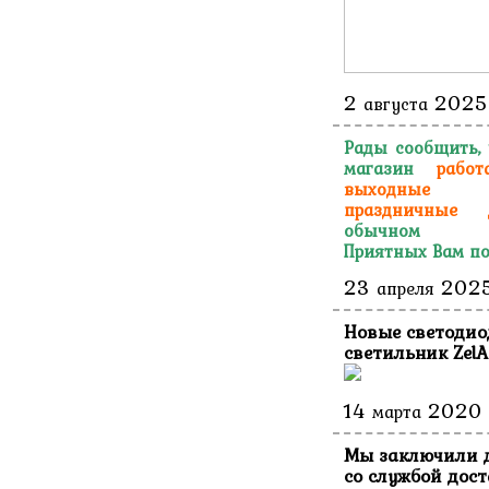
2
2025
августа
Рады сообщить,
магазин
работ
выходн
праздничные 
обычном ре
Приятных Вам по
23
202
апреля
Новые светоди
светильник ZelA
14
2020
марта
Мы заключили 
со службой дос