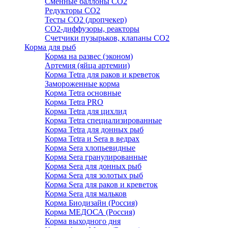
Сменные баллоны СО2
Редукторы СО2
Тесты CO2 (дропчекер)
СО2-диффузоры, реакторы
Счетчики пузырьков, клапаны СО2
Корма для рыб
Корма на развес (эконом)
Артемия (яйца артемии)
Корма Tetra для раков и креветок
Замороженные корма
Корма Tetra основные
Корма Tetra PRO
Корма Tetra для цихлид
Корма Tetra специализированные
Корма Tetra для донных рыб
Корма Tetra и Sera в ведрах
Корма Sera хлопьевидные
Корма Sera гранулированные
Корма Sera для донных рыб
Корма Sera для золотых рыб
Корма Sera для раков и креветок
Корма Sera для мальков
Корма Биодизайн (Россия)
Корма МЕДОСА (Россия)
Корма выходного дня