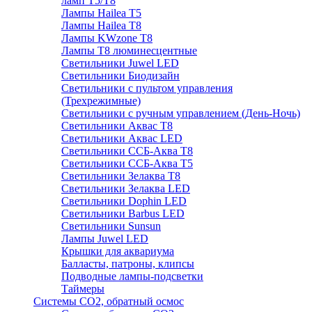
ламп Т5/Т8
Лампы Hailea Т5
Лампы Hailea Т8
Лампы KWzone Т8
Лампы Т8 люминесцентные
Светильники Juwel LED
Светильники Биодизайн
Светильники с пультом управления
(Трехрежимные)
Светильники с ручным управлением (День-Ночь)
Светильники Аквас Т8
Светильники Аквас LED
Светильники ССБ-Аква Т8
Светильники ССБ-Аква Т5
Светильники Зелаква Т8
Светильники Зелаква LED
Светильники Dophin LED
Светильники Barbus LED
Светильники Sunsun
Лампы Juwel LED
Крышки для аквариума
Балласты, патроны, клипсы
Подводные лампы-подсветки
Таймеры
Системы CO2, обратный осмос