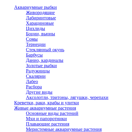
Аквариумные рыбки
Живородящие
Лабиринтовые
Харациновые
Цихлиды
Боции, вьюны
Сомы
Тернеции
Стеклянный окунь
Барбусы
Данио, кардиналы
Золотые рыбки
Радужницы
Скалярии
Лабео
Расбора
Другие виды
Аксолотли, тритоны, лягушки, черепахи
Креветки, раки, крабы и улитки
Живые аквариумные растения
Основные виды растений
Мхи и папоротники
Плавающие растения
Меристемные аквариумные растения