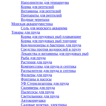
Наполнители для террариума
Корма для рептилий
Витамины для рептилий
Препараты для рептилий
Водные черепахи
Морская аквариумистика
Соль для морского акварима
Товары для пруда
Корма для прудовых рыб плавающие
Корма для прудовых рыб тонущие
Кондиционеры и бактерии для пруда
Средства против водорослей в пруду
Лекарства и витамины для прудовых рыб
Рыба для пруда
Растения для пруда
Компрессоры для пруда и септика
Распылители для пруда и септика
Фильтры для пруда
Фонтаны и насосы
УФ Стерилизаторы для пруда
Скиммеры для пруда
Пылесосы для пруда
Светильники для пруда
Автокормушки
Садовые розетки, электрика