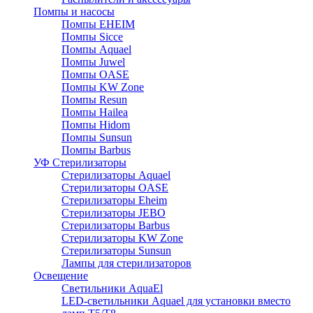
Помпы и насосы
Помпы EHEIM
Помпы Sicce
Помпы Aquael
Помпы Juwel
Помпы OASE
Помпы KW Zone
Помпы Resun
Помпы Hailea
Помпы Hidom
Помпы Sunsun
Помпы Barbus
УФ Стерилизаторы
Стерилизаторы Aquael
Стерилизаторы OASE
Стерилизаторы Eheim
Стерилизаторы JEBO
Стерилизаторы Barbus
Стерилизаторы KW Zone
Стерилизаторы Sunsun
Лампы для стерилизаторов
Освещение
Cветильники AquaEl
LED-светильники Aquael для установки вместо