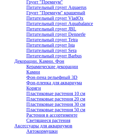
Грунт "Премиум"
Питательный грунт Aquaerus
Грунт "Премиум" крашеный
Питательный грунт VladOx
Питательный грунт Aquabalance
Питательный грунт JBL
Питательный грунт Dennerle
Питательный грунт Tetra
Питательный грунт Ista
Питательный грунт Sera
Питательный грунт Barbus
Декорации. Камни. Фон
Керамические декорации
Камни
Фон-пена рельефный 3D
Фон-пленка для аквариума
Коряги
Пластиковые растения 10 см
Пластиковые растения 20 см
Пластиковые растения 30 см
Пластиковые растения 50 см
Растения в ассортименте
Светящиеся растения
Аксессуары для аквариумов
Автокормушки