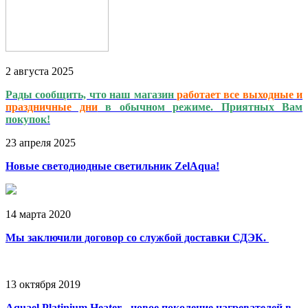
2
августа
2025
Рады сообщить, что наш магазин
работает
все выходные и
праздничные дни
в обычном режиме. Приятных Вам
покупок!
23
апреля
2025
Новые светодиодные светильник ZelAqua!
14
марта
2020
Мы заключили договор со службой доставки СДЭК.
13
октября
2019
Aquael Platinium Heater - новое поколение нагревателей в