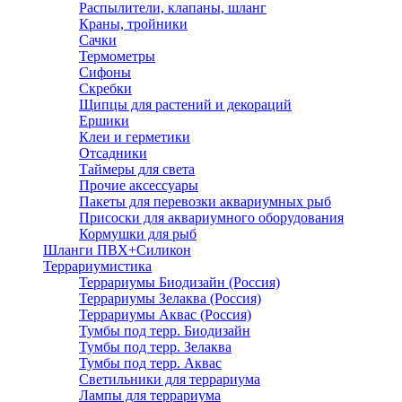
Распылители, клапаны, шланг
Краны, тройники
Сачки
Термометры
Сифоны
Скребки
Щипцы для растений и декораций
Ершики
Клеи и герметики
Отсадники
Таймеры для света
Прочие аксессуары
Пакеты для перевозки аквариумных рыб
Присоски для аквариумного оборудования
Кормушки для рыб
Шланги ПВХ+Силикон
Террариумистика
Террариумы Биодизайн (Россия)
Террариумы Зелаква (Россия)
Террариумы Аквас (Россия)
Тумбы под терр. Биодизайн
Тумбы под терр. Зелаква
Тумбы под терр. Аквас
Светильники для террариума
Лампы для террариума