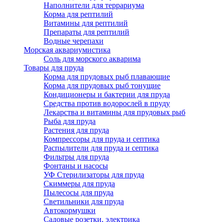
Наполнители для террариума
Корма для рептилий
Витамины для рептилий
Препараты для рептилий
Водные черепахи
Морская аквариумистика
Соль для морского акварима
Товары для пруда
Корма для прудовых рыб плавающие
Корма для прудовых рыб тонущие
Кондиционеры и бактерии для пруда
Средства против водорослей в пруду
Лекарства и витамины для прудовых рыб
Рыба для пруда
Растения для пруда
Компрессоры для пруда и септика
Распылители для пруда и септика
Фильтры для пруда
Фонтаны и насосы
УФ Стерилизаторы для пруда
Скиммеры для пруда
Пылесосы для пруда
Светильники для пруда
Автокормушки
Садовые розетки, электрика