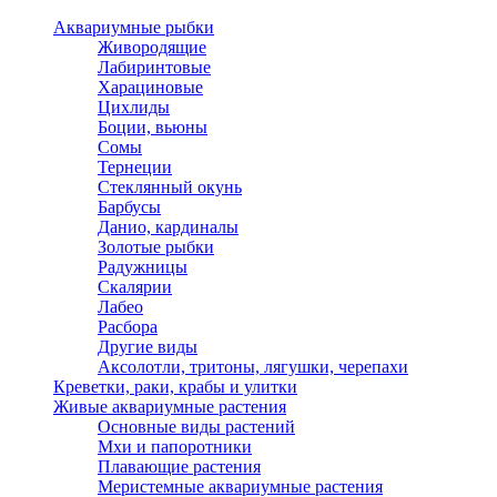
Аквариумные рыбки
Живородящие
Лабиринтовые
Харациновые
Цихлиды
Боции, вьюны
Сомы
Тернеции
Стеклянный окунь
Барбусы
Данио, кардиналы
Золотые рыбки
Радужницы
Скалярии
Лабео
Расбора
Другие виды
Аксолотли, тритоны, лягушки, черепахи
Креветки, раки, крабы и улитки
Живые аквариумные растения
Основные виды растений
Мхи и папоротники
Плавающие растения
Меристемные аквариумные растения