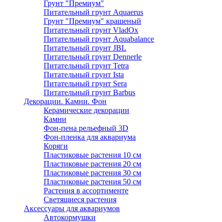
Грунт "Премиум"
Питательный грунт Aquaerus
Грунт "Премиум" крашеный
Питательный грунт VladOx
Питательный грунт Aquabalance
Питательный грунт JBL
Питательный грунт Dennerle
Питательный грунт Tetra
Питательный грунт Ista
Питательный грунт Sera
Питательный грунт Barbus
Декорации. Камни. Фон
Керамические декорации
Камни
Фон-пена рельефный 3D
Фон-пленка для аквариума
Коряги
Пластиковые растения 10 см
Пластиковые растения 20 см
Пластиковые растения 30 см
Пластиковые растения 50 см
Растения в ассортименте
Светящиеся растения
Аксессуары для аквариумов
Автокормушки