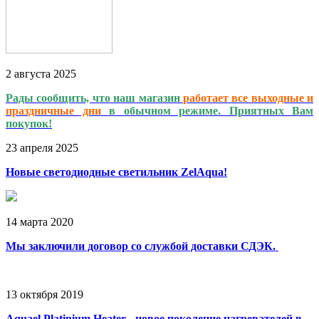
2
августа
2025
Рады сообщить, что наш магазин
работает
все выходные и
праздничные дни
в обычном режиме. Приятных Вам
покупок!
23
апреля
2025
Новые светодиодные светильник ZelAqua!
14
марта
2020
Мы заключили договор со службой доставки СДЭК.
13
октября
2019
Aquael Platinium Heater - новое поколение нагревателей в