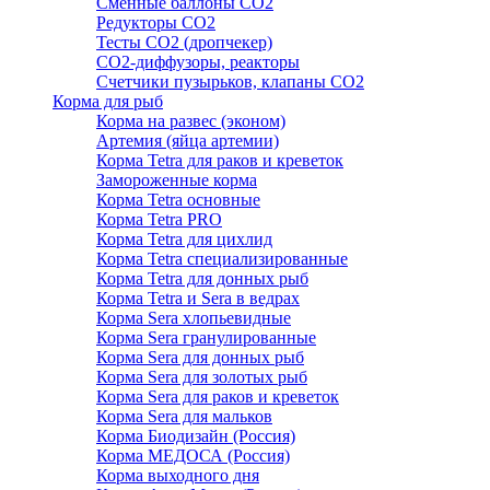
Сменные баллоны СО2
Редукторы СО2
Тесты CO2 (дропчекер)
СО2-диффузоры, реакторы
Счетчики пузырьков, клапаны СО2
Корма для рыб
Корма на развес (эконом)
Артемия (яйца артемии)
Корма Tetra для раков и креветок
Замороженные корма
Корма Tetra основные
Корма Tetra PRO
Корма Tetra для цихлид
Корма Tetra специализированные
Корма Tetra для донных рыб
Корма Tetra и Sera в ведрах
Корма Sera хлопьевидные
Корма Sera гранулированные
Корма Sera для донных рыб
Корма Sera для золотых рыб
Корма Sera для раков и креветок
Корма Sera для мальков
Корма Биодизайн (Россия)
Корма МЕДОСА (Россия)
Корма выходного дня