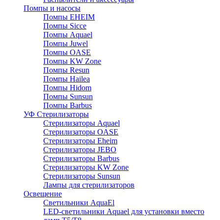
Помпы и насосы
Помпы EHEIM
Помпы Sicce
Помпы Aquael
Помпы Juwel
Помпы OASE
Помпы KW Zone
Помпы Resun
Помпы Hailea
Помпы Hidom
Помпы Sunsun
Помпы Barbus
УФ Стерилизаторы
Стерилизаторы Aquael
Стерилизаторы OASE
Стерилизаторы Eheim
Стерилизаторы JEBO
Стерилизаторы Barbus
Стерилизаторы KW Zone
Стерилизаторы Sunsun
Лампы для стерилизаторов
Освещение
Cветильники AquaEl
LED-светильники Aquael для установки вместо