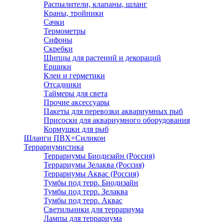
Распылители, клапаны, шланг
Краны, тройники
Сачки
Термометры
Сифоны
Скребки
Щипцы для растений и декораций
Ершики
Клеи и герметики
Отсадники
Таймеры для света
Прочие аксессуары
Пакеты для перевозки аквариумных рыб
Присоски для аквариумного оборудования
Кормушки для рыб
Шланги ПВХ+Силикон
Террариумистика
Террариумы Биодизайн (Россия)
Террариумы Зелаква (Россия)
Террариумы Аквас (Россия)
Тумбы под терр. Биодизайн
Тумбы под терр. Зелаква
Тумбы под терр. Аквас
Светильники для террариума
Лампы для террариума