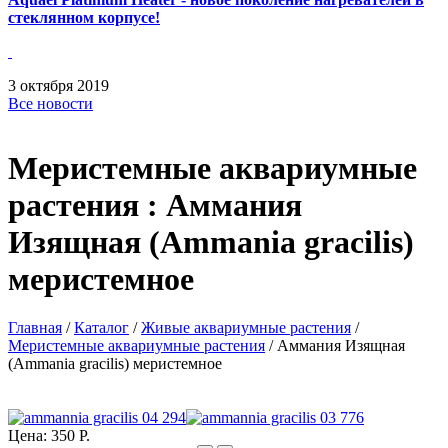
стеклянном корпусе!
3
октября
2019
Все новости
Меристемные аквариумные
растения : Аммания
Изящная (Ammania gracilis)
меристемное
Главная
/
Каталог
/
Живые аквариумные растения
/
Меристемные аквариумные растения
/
Аммания Изящная
(Ammania gracilis) меристемное
Цена:
350 Р.