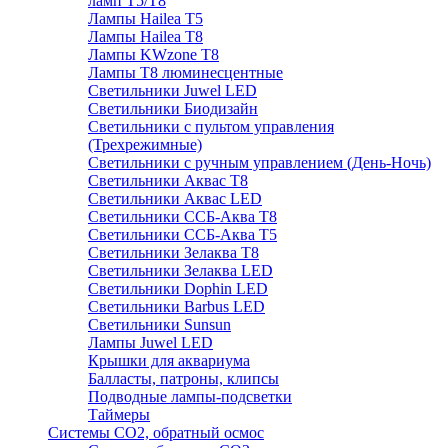
ламп Т5/Т8
Лампы Hailea Т5
Лампы Hailea Т8
Лампы KWzone Т8
Лампы Т8 люминесцентные
Светильники Juwel LED
Светильники Биодизайн
Светильники с пультом управления
(Трехрежимные)
Светильники с ручным управлением (День-Ночь)
Светильники Аквас Т8
Светильники Аквас LED
Светильники ССБ-Аква Т8
Светильники ССБ-Аква Т5
Светильники Зелаква Т8
Светильники Зелаква LED
Светильники Dophin LED
Светильники Barbus LED
Светильники Sunsun
Лампы Juwel LED
Крышки для аквариума
Балласты, патроны, клипсы
Подводные лампы-подсветки
Таймеры
Системы CO2, обратный осмос