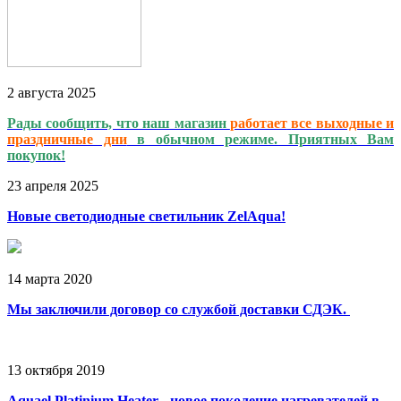
2
августа
2025
Рады сообщить, что наш магазин
работает
все выходные и
праздничные дни
в обычном режиме. Приятных Вам
покупок!
23
апреля
2025
Новые светодиодные светильник ZelAqua!
14
марта
2020
Мы заключили договор со службой доставки СДЭК.
13
октября
2019
Aquael Platinium Heater - новое поколение нагревателей в