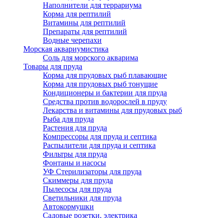
Наполнители для террариума
Корма для рептилий
Витамины для рептилий
Препараты для рептилий
Водные черепахи
Морская аквариумистика
Соль для морского акварима
Товары для пруда
Корма для прудовых рыб плавающие
Корма для прудовых рыб тонущие
Кондиционеры и бактерии для пруда
Средства против водорослей в пруду
Лекарства и витамины для прудовых рыб
Рыба для пруда
Растения для пруда
Компрессоры для пруда и септика
Распылители для пруда и септика
Фильтры для пруда
Фонтаны и насосы
УФ Стерилизаторы для пруда
Скиммеры для пруда
Пылесосы для пруда
Светильники для пруда
Автокормушки
Садовые розетки, электрика