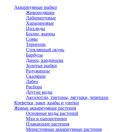
Аквариумные рыбки
Живородящие
Лабиринтовые
Харациновые
Цихлиды
Боции, вьюны
Сомы
Тернеции
Стеклянный окунь
Барбусы
Данио, кардиналы
Золотые рыбки
Радужницы
Скалярии
Лабео
Расбора
Другие виды
Аксолотли, тритоны, лягушки, черепахи
Креветки, раки, крабы и улитки
Живые аквариумные растения
Основные виды растений
Мхи и папоротники
Плавающие растения
Меристемные аквариумные растения