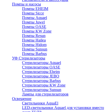
Помпы и насосы
Помпы EHEIM
Помпы Sicce
Помпы Aquael
Помпы Juwel
Помпы OASE
Помпы KW Zone
Помпы Resun
Помпы Hailea
Помпы Hidom
Помпы Sunsun
Помпы Barbus
УФ Стерилизаторы
Стерилизаторы Aquael
Стерилизаторы OASE
Стерилизаторы Eheim
Стерилизаторы JEBO
Стерилизаторы Barbus
Стерилизаторы KW Zone
Стерилизаторы Sunsun
Лампы для стерилизаторов
Освещение
Cветильники AquaEl
LED-светильники Aquael для установки вместо