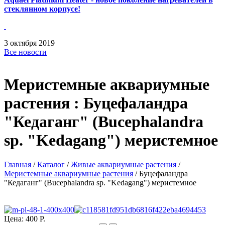
стеклянном корпусе!
3
октября
2019
Все новости
Меристемные аквариумные
растения : Буцефаландра
"Кедаганг" (Bucephalandra
sp. "Kedagang") меристемное
Главная
/
Каталог
/
Живые аквариумные растения
/
Меристемные аквариумные растения
/
Буцефаландра
"Кедаганг" (Bucephalandra sp. "Kedagang") меристемное
Цена:
400 Р.