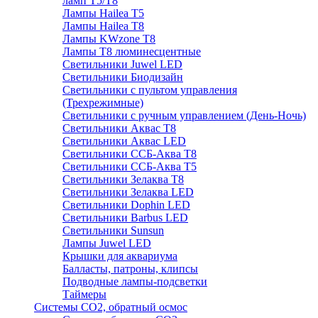
ламп Т5/Т8
Лампы Hailea Т5
Лампы Hailea Т8
Лампы KWzone Т8
Лампы Т8 люминесцентные
Светильники Juwel LED
Светильники Биодизайн
Светильники с пультом управления
(Трехрежимные)
Светильники с ручным управлением (День-Ночь)
Светильники Аквас Т8
Светильники Аквас LED
Светильники ССБ-Аква Т8
Светильники ССБ-Аква Т5
Светильники Зелаква Т8
Светильники Зелаква LED
Светильники Dophin LED
Светильники Barbus LED
Светильники Sunsun
Лампы Juwel LED
Крышки для аквариума
Балласты, патроны, клипсы
Подводные лампы-подсветки
Таймеры
Системы CO2, обратный осмос