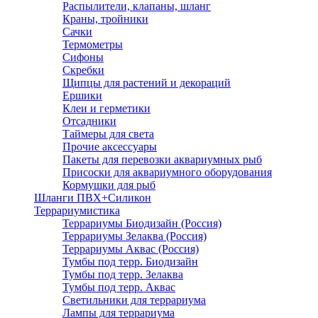
Распылители, клапаны, шланг
Краны, тройники
Сачки
Термометры
Сифоны
Скребки
Щипцы для растений и декораций
Ершики
Клеи и герметики
Отсадники
Таймеры для света
Прочие аксессуары
Пакеты для перевозки аквариумных рыб
Присоски для аквариумного оборудования
Кормушки для рыб
Шланги ПВХ+Силикон
Террариумистика
Террариумы Биодизайн (Россия)
Террариумы Зелаква (Россия)
Террариумы Аквас (Россия)
Тумбы под терр. Биодизайн
Тумбы под терр. Зелаква
Тумбы под терр. Аквас
Светильники для террариума
Лампы для террариума