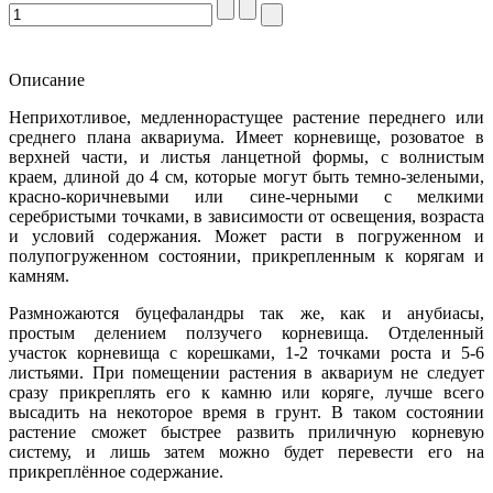
Описание
Неприхотливое, медленнорастущее растение переднего или
среднего плана аквариума. Имеет корневище, розоватое в
верхней части, и листья ланцетной формы, с волнистым
краем, длиной до 4 см, которые могут быть темно-зелеными,
красно-коричневыми или сине-черными с мелкими
серебристыми точками, в зависимости от освещения, возраста
и условий содержания. Может расти в погруженном и
полупогруженном состоянии, прикрепленным к корягам и
камням.
Размножаются буцефаландры так же, как и анубиасы,
простым делением ползучего корневища. Отделенный
участок корневища с корешками, 1-2 точками роста и 5-6
листьями. При помещении растения в аквариум не следует
сразу прикреплять его к камню или коряге, лучше всего
высадить на некоторое время в грунт. В таком состоянии
растение сможет быстрее развить приличную корневую
систему, и лишь затем можно будет перевести его на
прикреплённое содержание.