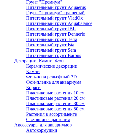
Грунт "Премиум"
Питательный грунт Aquaerus
Грунт "Премиум" крашеный
Питательный грунт VladOx
Питательный грунт Aquabalance
Питательный грунт JBL
Питательный грунт Dennerle
Питательный грунт Tetra
Питательный грунт Ista
Питательный грунт Sera
Питательный грунт Barbus
Декорации. Камни. Фон
Керамические декорации
Камни
Фон-пена рельефный 3D
Фон-пленка для аквариума
Коряги
Пластиковые растения 10 см
Пластиковые растения 20 см
Пластиковые растения 30 см
Пластиковые растения 50 см
Растения в ассортименте
Светящиеся растения
Аксессуары для аквариумов
Автокормушки