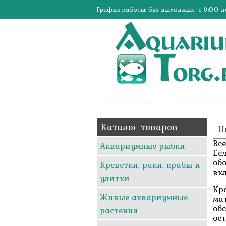
График работы: без выходных с 9:00 д
Контакты
Доставка и
Каталог товаров
Н
Вс
Аквариумные рыбки
Ес
обо
Креветки, раки, крабы и
вк
улитки
Кр
Живые аквариумные
ма
об
растения
ос