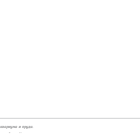
аквариума и пруда.
разработки Наумыч