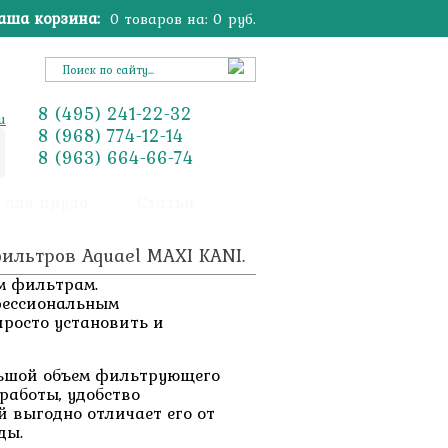
аша корзина:
0
товаров на:
0
руб.
8
(495)
241-22-32
u
8
(968)
774-12-14
8
(963)
664-66-74
 для пруда
Статьи
льтров Aquael MAXI KANI.
им фильтрам.
фессиональным
 просто установить и
льшой объем фильтрующего
работы, удобство
й выгодно отличает его от
ды.