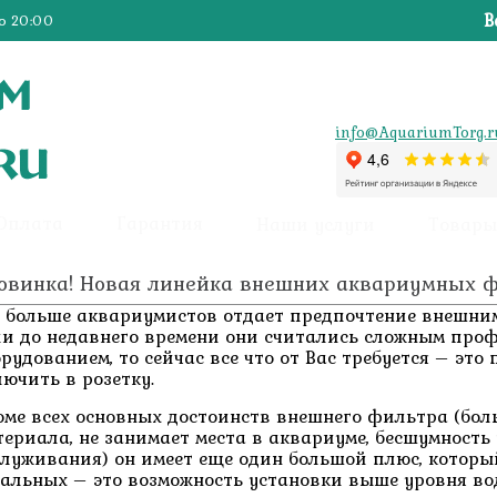
В
о 20:00
info@AquariumTorg.r
 Оплата
Гарантия
Наши услуги
Товары
овинка! Новая линейка внешних аквариумных фи
е больше аквариумистов отдает предпочтение внешн
ли до недавнего времени они считались сложным про
рудованием, то сейчас все что от Вас требуется – это
лючить в розетку.
оме всех основных достоинств внешнего фильтра (бо
териала, не занимает места в аквариуме, бесшумность 
служивания) он имеет еще один большой плюс, которы
тальных – это возможность установки выше уровня во