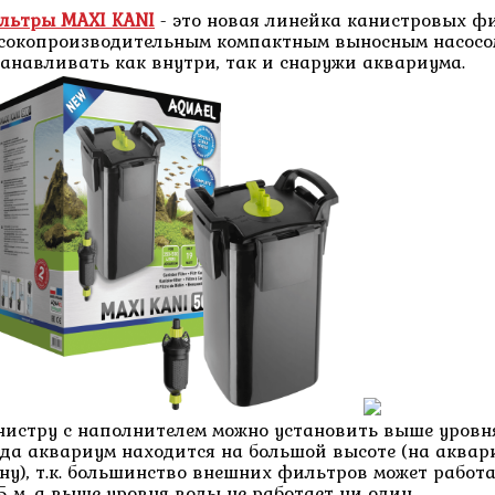
льтры MAXI KANI
- это новая линейка канистровых ф
сокопроизводительным компактным выносным насосо
танавливать как внутри, так и снаружи аквариума.
нистру с наполнителем можно установить выше уровня
гда аквариум находится на большой высоте (на аквар
ену), т.к. большинство внешних фильтров может работ
,5 м, а выше уровня воды не работает ни один.