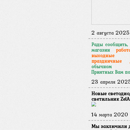
2
2025
августа
Рады сообщить,
магазин
работ
выходн
праздничные 
обычном ре
Приятных Вам по
23
202
апреля
Новые светоди
светильник ZelA
14
2020
марта
Мы заключили 