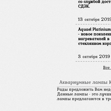
со службой дос
СДЭК.
13
201
октября
Aquael Platinium
- новое поколен
нагревателей в
стеклянном корп
3
2019
октября
Все
Аквариумные лампы KW
Рады предложить Вам не
Данные лампы - это лучш
лампы предлагаются в тре