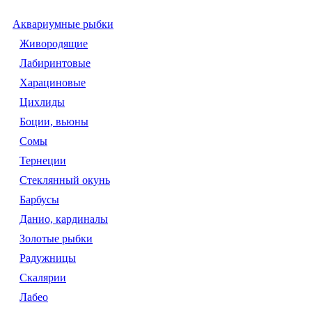
Аквариумные рыбки
Живородящие
Лабиринтовые
Харациновые
Цихлиды
Боции, вьюны
Сомы
Тернеции
Стеклянный окунь
Барбусы
Данио, кардиналы
Золотые рыбки
Радужницы
Скалярии
Лабео