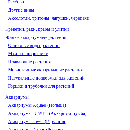
Расбора
Другие виды
Аксолотли, тритоны, лягушки, черепахи
Креветки, раки, крабы и улитки
Живые аквариумные растения
Основные виды растений
Мхи и папоротники
Плавающие растения
Меристемные аквариумные растения
Натуральные подкормки для растений
Горшки и трубочки для растений
Аквариумы
Аквариумы Aquael (Польша)
Аквариумы JUWEL (Аквариум+тумба)
Аквариумы Juwel (Германия)
Аквариумы Аквас (Россия)