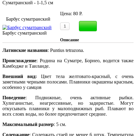
Суматранский - 1-1,5 см
Цена:
80 Р.
Барбус суматранский
Барбус суматранский
Описание
Латинские названия
: Puntius tetrazona.
Происхождение
: Родина на Суматре, Борнео, водится также
Камбодже и Таиланде.
Внешний вид:
Цвет тела желтовато-красный, с очень
заметными черными полосами. Плавники окрашены красным,
особенно у самцов
Поведение
: Подвижные, очень активные рыбки.
Хулиганистые, неагрессивные, но задиристые. Могут
откусывать плавники у малоподвижных рыб. Плавают во
всех слоях воды, но более предпочитают средние.
Максимальный размер
: 5 см.
Содержание
: Содержать стаей не менее 6 штук. Температура