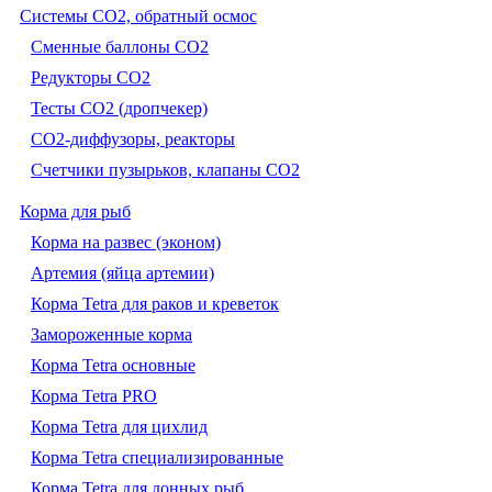
Системы CO2, обратный осмос
Сменные баллоны СО2
Редукторы СО2
Тесты CO2 (дропчекер)
СО2-диффузоры, реакторы
Счетчики пузырьков, клапаны СО2
Корма для рыб
Корма на развес (эконом)
Артемия (яйца артемии)
Корма Tetra для раков и креветок
Замороженные корма
Корма Tetra основные
Корма Tetra PRO
Корма Tetra для цихлид
Корма Tetra специализированные
Корма Tetra для донных рыб