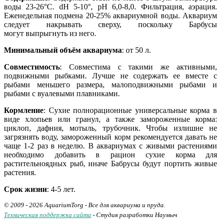
воды 23-26°С. dH 5-10°, рН 6,0-8,0. Фильтрация, аэрация.
Еженедельная подмена 20-25% аквариумной воды. Аквариум
следует накрывать сверху, поскольку Барбусы
могут выпрыгнуть из него.
Минимальный объём аквариума
: от 50 л.
Совместимость
: Совместима с такими же активными,
подвижными рыбками. Лучше не содержать ее вместе с
рыбами меньшего размера, малоподвижными рыбами и
рыбами с вуалевыми плавниками.
Кормление
: Сухие полнорационные универсальные корма в
виде хлопьев или гранул, а также замороженные корма:
циклоп, дафния, мотыль, трубочник. Чтобы излишне не
загрязнять воду, замороженный корм рекомендуется давать не
чаще 1-2 раз в неделю. В аквариумах с живыми растениями
необходимо добавить в рацион сухие корма для
растительноядных рыб, иначе Бабрусы будут портить живые
растения.
Срок жизни
: 4-5 лет.
© 2009 - 2026 AquariumTorg - Все для аквариума и пруда.
Техническая поддержка сайта
- Студия разработки Наумыч