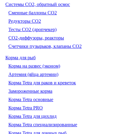
Системы CO2, обратный осмос
Сменные баллоны СО2
Редукторы СО2
Тесты CO2 (дропчекер)
СО2-диффузоры, реакторы
Счетчики пузырьков, клапаны СО2
Корма для рыб
Корма на развес (эконом)
Артемия (яйца артемии)
Корма Tetra для раков и креветок
Замороженные корма
Корма Tetra основные
Корма Tetra PRO
Корма Tetra для цихлид
Корма Tetra специализированные
Корма Tetra для донных рыб