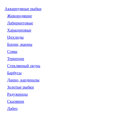
Аквариумные рыбки
Живородящие
Лабиринтовые
Харациновые
Цихлиды
Боции, вьюны
Сомы
Тернеции
Стеклянный окунь
Барбусы
Данио, кардиналы
Золотые рыбки
Радужницы
Скалярии
Лабео