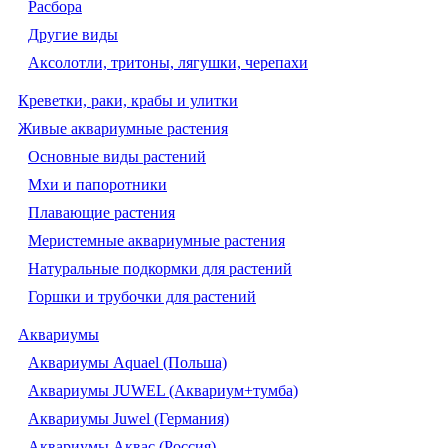
Расбора
Другие виды
Аксолотли, тритоны, лягушки, черепахи
Креветки, раки, крабы и улитки
Живые аквариумные растения
Основные виды растений
Мхи и папоротники
Плавающие растения
Меристемные аквариумные растения
Натуральные подкормки для растений
Горшки и трубочки для растений
Аквариумы
Аквариумы Aquael (Польша)
Аквариумы JUWEL (Аквариум+тумба)
Аквариумы Juwel (Германия)
Аквариумы Аквас (Россия)