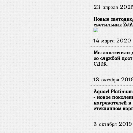
23
202
апреля
Новые светоди
светильник ZelA
14
2020
марта
Мы заключили 
со службой дос
СДЭК.
13
201
октября
Aquael Platinium
- новое поколен
нагревателей в
стеклянном корп
3
2019
октября