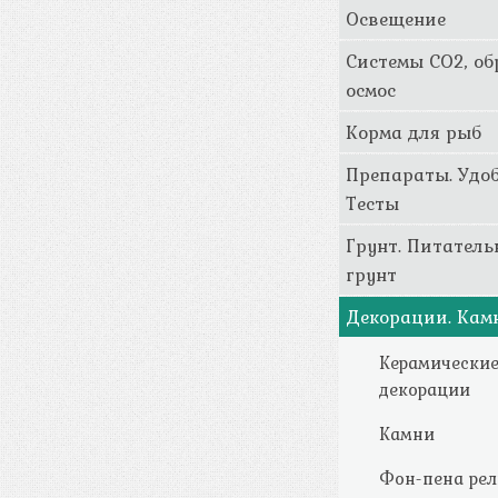
Освещение
Системы CO2, о
осмос
Корма для рыб
Препараты. Удоб
Тесты
Грунт. Питател
грунт
Декорации. Кам
Керамически
декорации
Камни
Фон-пена ре