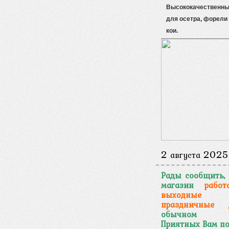
Высококачественны
для осетра, форели 
кои.
2
2025
августа
Рады сообщить,
магазин
работ
выходн
праздничные 
обычном ре
Приятных Вам по