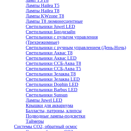
ламп Т5/Т8
Лампы Hailea Т5
Лампы Hailea Т8
Лампы KWzone Т8
Лампы Т8 люминесцентные
Светильники Juwel LED
Светильники Биодизайн
Светильники с пультом управления
(Трехрежимные)
Светильники с ручным управлением (День-Ночь)
Светильники Аквас Т8
Светильники Аквас LED
Светильники ССБ-Аква Т8
Светильники ССБ-Аква Т5
Светильники Зелаква Т8
Светильники Зелаква LED
Светильники Dophin LED
Светильники Barbus LED
Светильники Sunsun
Лампы Juwel LED
Крышки для аквариума
Балласты, патроны, клипсы
Подводные лампы-подсветки
Таймеры
Системы CO2, обратный осмос