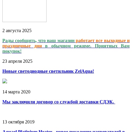
2
августа
2025
Рады сообщить, что наш магазин
работает
все выходные и
праздничные дни
в обычном режиме. Приятных Вам
покупок!
23
апреля
2025
Новые светодиодные светильник ZelAqua!
14
марта
2020
Мы заключили договор со службой доставки СДЭК.
13
октября
2019
Aquael Platinium Heater - новое поколение нагревателей в