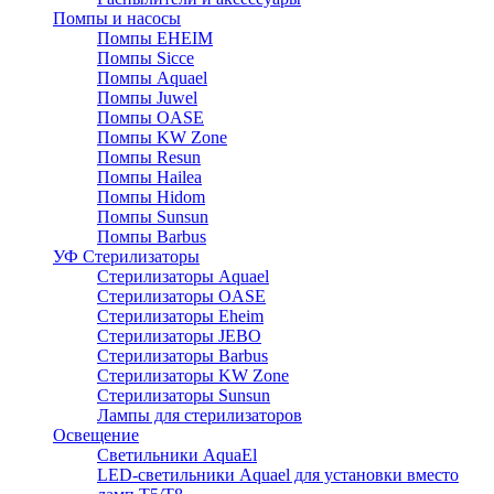
Помпы и насосы
Помпы EHEIM
Помпы Sicce
Помпы Aquael
Помпы Juwel
Помпы OASE
Помпы KW Zone
Помпы Resun
Помпы Hailea
Помпы Hidom
Помпы Sunsun
Помпы Barbus
УФ Стерилизаторы
Стерилизаторы Aquael
Стерилизаторы OASE
Стерилизаторы Eheim
Стерилизаторы JEBO
Стерилизаторы Barbus
Стерилизаторы KW Zone
Стерилизаторы Sunsun
Лампы для стерилизаторов
Освещение
Cветильники AquaEl
LED-светильники Aquael для установки вместо