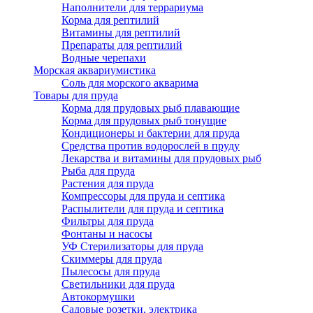
Наполнители для террариума
Корма для рептилий
Витамины для рептилий
Препараты для рептилий
Водные черепахи
Морская аквариумистика
Соль для морского акварима
Товары для пруда
Корма для прудовых рыб плавающие
Корма для прудовых рыб тонущие
Кондиционеры и бактерии для пруда
Средства против водорослей в пруду
Лекарства и витамины для прудовых рыб
Рыба для пруда
Растения для пруда
Компрессоры для пруда и септика
Распылители для пруда и септика
Фильтры для пруда
Фонтаны и насосы
УФ Стерилизаторы для пруда
Скиммеры для пруда
Пылесосы для пруда
Светильники для пруда
Автокормушки
Садовые розетки, электрика