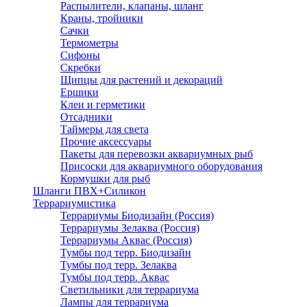
Распылители, клапаны, шланг
Краны, тройники
Сачки
Термометры
Сифоны
Скребки
Щипцы для растений и декораций
Ершики
Клеи и герметики
Отсадники
Таймеры для света
Прочие аксессуары
Пакеты для перевозки аквариумных рыб
Присоски для аквариумного оборудования
Кормушки для рыб
Шланги ПВХ+Силикон
Террариумистика
Террариумы Биодизайн (Россия)
Террариумы Зелаква (Россия)
Террариумы Аквас (Россия)
Тумбы под терр. Биодизайн
Тумбы под терр. Зелаква
Тумбы под терр. Аквас
Светильники для террариума
Лампы для террариума