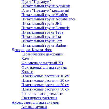
Грунт "Премиум"
Питательный грунт Aquaerus
Грунт "Премиум" крашеный
Питательный грунт VladOx
Питательный грунт Aquabalance
Питательный грунт JBL
Питательный грунт Dennerle
Питательный грунт Tetra
Питательный грунт Ista
Питательный грунт Sera
Питательный грунт Barbus
Декорации. Камни. Фон
Керамические декорации
Камни
Фон-пена рельефный 3D
Фон-пленка для аквариума
Коряги
Пластиковые растения 10 см
Пластиковые растения 20 см
Пластиковые растения 30 см
Пластиковые растения 50 см
Растения в ассортименте
Светящиеся растения
Аксессуары для аквариумов
Автокормушки