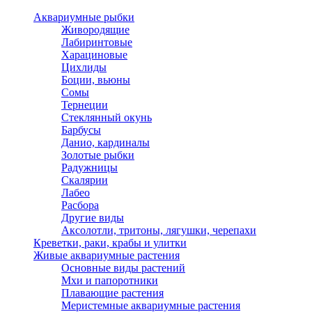
Аквариумные рыбки
Живородящие
Лабиринтовые
Харациновые
Цихлиды
Боции, вьюны
Сомы
Тернеции
Стеклянный окунь
Барбусы
Данио, кардиналы
Золотые рыбки
Радужницы
Скалярии
Лабео
Расбора
Другие виды
Аксолотли, тритоны, лягушки, черепахи
Креветки, раки, крабы и улитки
Живые аквариумные растения
Основные виды растений
Мхи и папоротники
Плавающие растения
Меристемные аквариумные растения