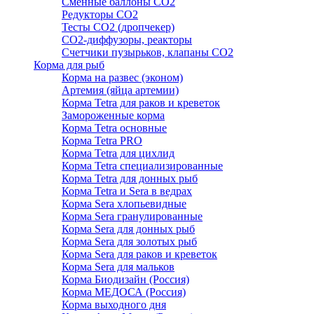
Сменные баллоны СО2
Редукторы СО2
Тесты CO2 (дропчекер)
СО2-диффузоры, реакторы
Счетчики пузырьков, клапаны СО2
Корма для рыб
Корма на развес (эконом)
Артемия (яйца артемии)
Корма Tetra для раков и креветок
Замороженные корма
Корма Tetra основные
Корма Tetra PRO
Корма Tetra для цихлид
Корма Tetra специализированные
Корма Tetra для донных рыб
Корма Tetra и Sera в ведрах
Корма Sera хлопьевидные
Корма Sera гранулированные
Корма Sera для донных рыб
Корма Sera для золотых рыб
Корма Sera для раков и креветок
Корма Sera для мальков
Корма Биодизайн (Россия)
Корма МЕДОСА (Россия)
Корма выходного дня