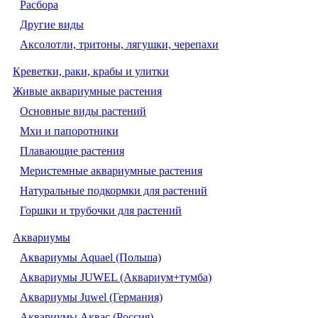
Расбора
Другие виды
Аксолотли, тритоны, лягушки, черепахи
Креветки, раки, крабы и улитки
Живые аквариумные растения
Основные виды растений
Мхи и папоротники
Плавающие растения
Меристемные аквариумные растения
Натуральные подкормки для растений
Горшки и трубочки для растений
Аквариумы
Аквариумы Aquael (Польша)
Аквариумы JUWEL (Аквариум+тумба)
Аквариумы Juwel (Германия)
Аквариумы Аквас (Россия)