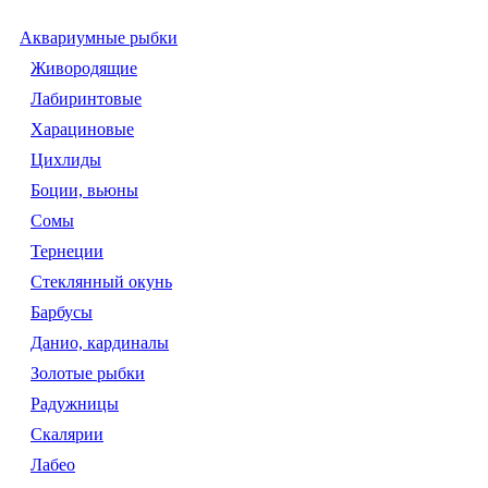
Аквариумные рыбки
Живородящие
Лабиринтовые
Харациновые
Цихлиды
Боции, вьюны
Сомы
Тернеции
Стеклянный окунь
Барбусы
Данио, кардиналы
Золотые рыбки
Радужницы
Скалярии
Лабео