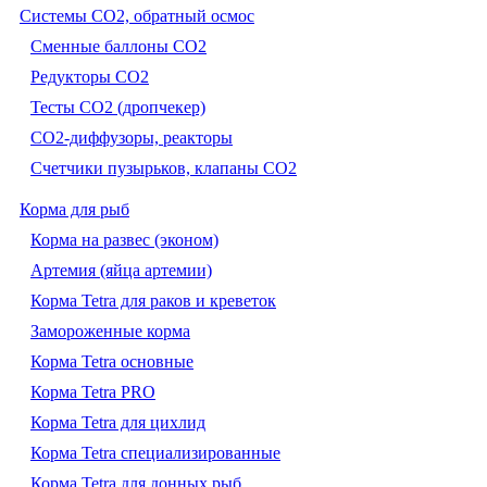
Системы CO2, обратный осмос
Сменные баллоны СО2
Редукторы СО2
Тесты CO2 (дропчекер)
СО2-диффузоры, реакторы
Счетчики пузырьков, клапаны СО2
Корма для рыб
Корма на развес (эконом)
Артемия (яйца артемии)
Корма Tetra для раков и креветок
Замороженные корма
Корма Tetra основные
Корма Tetra PRO
Корма Tetra для цихлид
Корма Tetra специализированные
Корма Tetra для донных рыб