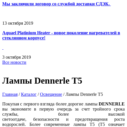
Мы заключили договор со службой доставки СДЭК.
13
октября
2019
Aquael Platinium Heater - новое поколение нагревателей в
стеклянном корпусе!
3
октября
2019
Все новости
Лампы Dennerle Т5
Главная
/
Каталог
/
Освещение
/
Лампы Dennerle Т5
Покупая с первого взгляда более дорогие лампы
DENNERLE
вы экономите в первую очередь за счет
тройного срока
службы
, более
высокой
светоотдаче
,
безопасности
и
предотвращения роста
водорослей
.
Более современные лампы Т5 (Т5 означает