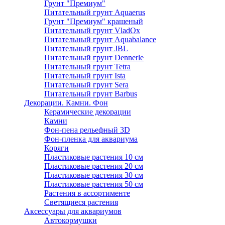
Грунт "Премиум"
Питательный грунт Aquaerus
Грунт "Премиум" крашеный
Питательный грунт VladOx
Питательный грунт Aquabalance
Питательный грунт JBL
Питательный грунт Dennerle
Питательный грунт Tetra
Питательный грунт Ista
Питательный грунт Sera
Питательный грунт Barbus
Декорации. Камни. Фон
Керамические декорации
Камни
Фон-пена рельефный 3D
Фон-пленка для аквариума
Коряги
Пластиковые растения 10 см
Пластиковые растения 20 см
Пластиковые растения 30 см
Пластиковые растения 50 см
Растения в ассортименте
Светящиеся растения
Аксессуары для аквариумов
Автокормушки