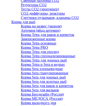
Сменные баллоны СО2
Редукторы СО2
Тесты CO2 (дропчекер)
СО2-диффузоры, реакторы
Счетчики пузырьков, клапаны СО2
Корма для рыб
Корма на развес (эконом)
Артемия (яйца артемии)
Корма Tetra для раков и креветок
Замороженные корма
Корма Tetra основные
Корма Tetra PRO
Корма Tetra для цихлид
Корма Tetra специализированные
Корма Tetra для донных рыб
Корма Tetra и Sera в ведрах
Корма Sera хлопьевидные
Корма Sera гранулированные
Корма Sera для донных рыб
Корма Sera для золотых рыб
Корма Sera для раков и креветок
Корма Sera для мальков
Корма Биодизайн (Россия)
Корма МЕДОСА (Россия)
Корма выходного дня