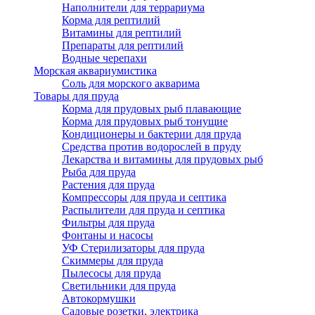
Наполнители для террариума
Корма для рептилий
Витамины для рептилий
Препараты для рептилий
Водные черепахи
Морская аквариумистика
Соль для морского акварима
Товары для пруда
Корма для прудовых рыб плавающие
Корма для прудовых рыб тонущие
Кондиционеры и бактерии для пруда
Средства против водорослей в пруду
Лекарства и витамины для прудовых рыб
Рыба для пруда
Растения для пруда
Компрессоры для пруда и септика
Распылители для пруда и септика
Фильтры для пруда
Фонтаны и насосы
УФ Стерилизаторы для пруда
Скиммеры для пруда
Пылесосы для пруда
Светильники для пруда
Автокормушки
Садовые розетки, электрика