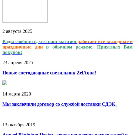
2
августа
2025
Рады сообщить, что наш магазин
работает
все выходные и
праздничные дни
в обычном режиме. Приятных Вам
покупок!
23
апреля
2025
Новые светодиодные светильник ZelAqua!
14
марта
2020
Мы заключили договор со службой доставки СДЭК.
13
октября
2019
Aquael Platinium Heater - новое поколение нагревателей в