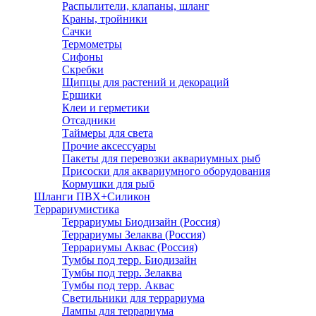
Распылители, клапаны, шланг
Краны, тройники
Сачки
Термометры
Сифоны
Скребки
Щипцы для растений и декораций
Ершики
Клеи и герметики
Отсадники
Таймеры для света
Прочие аксессуары
Пакеты для перевозки аквариумных рыб
Присоски для аквариумного оборудования
Кормушки для рыб
Шланги ПВХ+Силикон
Террариумистика
Террариумы Биодизайн (Россия)
Террариумы Зелаква (Россия)
Террариумы Аквас (Россия)
Тумбы под терр. Биодизайн
Тумбы под терр. Зелаква
Тумбы под терр. Аквас
Светильники для террариума
Лампы для террариума