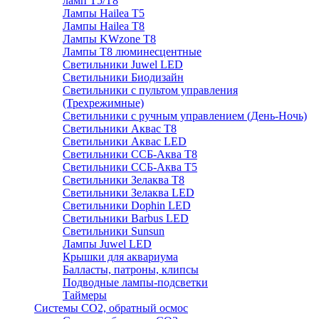
ламп Т5/Т8
Лампы Hailea Т5
Лампы Hailea Т8
Лампы KWzone Т8
Лампы Т8 люминесцентные
Светильники Juwel LED
Светильники Биодизайн
Светильники с пультом управления
(Трехрежимные)
Светильники с ручным управлением (День-Ночь)
Светильники Аквас Т8
Светильники Аквас LED
Светильники ССБ-Аква Т8
Светильники ССБ-Аква Т5
Светильники Зелаква Т8
Светильники Зелаква LED
Светильники Dophin LED
Светильники Barbus LED
Светильники Sunsun
Лампы Juwel LED
Крышки для аквариума
Балласты, патроны, клипсы
Подводные лампы-подсветки
Таймеры
Системы CO2, обратный осмос