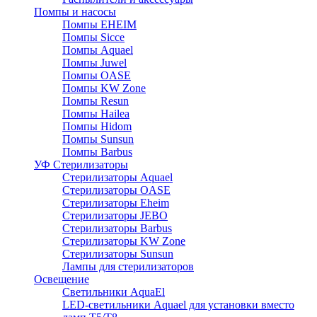
Помпы и насосы
Помпы EHEIM
Помпы Sicce
Помпы Aquael
Помпы Juwel
Помпы OASE
Помпы KW Zone
Помпы Resun
Помпы Hailea
Помпы Hidom
Помпы Sunsun
Помпы Barbus
УФ Стерилизаторы
Стерилизаторы Aquael
Стерилизаторы OASE
Стерилизаторы Eheim
Стерилизаторы JEBO
Стерилизаторы Barbus
Стерилизаторы KW Zone
Стерилизаторы Sunsun
Лампы для стерилизаторов
Освещение
Cветильники AquaEl
LED-светильники Aquael для установки вместо