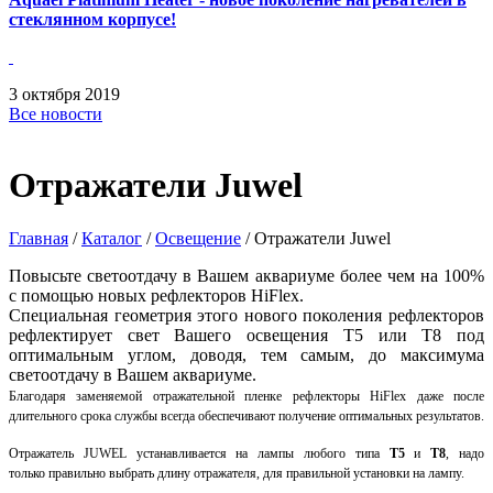
стеклянном корпусе!
3
октября
2019
Все новости
Отражатели Juwel
Главная
/
Каталог
/
Освещение
/
Отражатели Juwel
Повысьте светоотдачу в Вашем аквариуме более чем на 100%
с помощью новых рефлекторов HiFlex.
Специальная геометрия этого нового поколения рефлекторов
рефлектирует свет Вашего освещения T5 или T8 под
оптимальным углом, доводя, тем самым, до максимума
светоотдачу в Вашем аквариуме.
Благодаря заменяемой отражательной пленке рефлекторы HiFlex даже после
длительного срока службы всегда обеспечивают получение оптимальных результатов.
Отражатель JUWEL устанавливается на лампы любого типа
Т5
и
Т8
, надо
только
правильно
выбрать длину отражателя, для правильной установки на лампу.