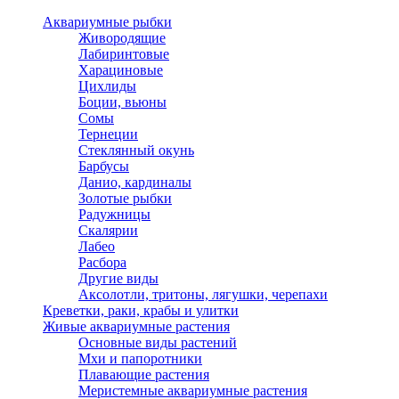
Аквариумные рыбки
Живородящие
Лабиринтовые
Харациновые
Цихлиды
Боции, вьюны
Сомы
Тернеции
Стеклянный окунь
Барбусы
Данио, кардиналы
Золотые рыбки
Радужницы
Скалярии
Лабео
Расбора
Другие виды
Аксолотли, тритоны, лягушки, черепахи
Креветки, раки, крабы и улитки
Живые аквариумные растения
Основные виды растений
Мхи и папоротники
Плавающие растения
Меристемные аквариумные растения