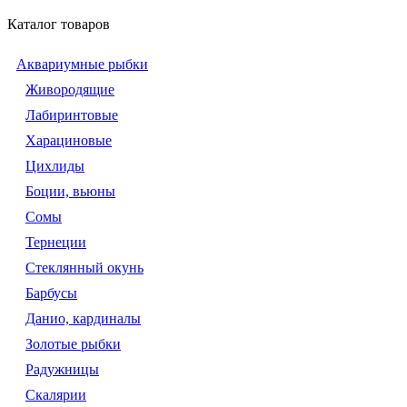
Каталог товаров
Аквариумные рыбки
Живородящие
Лабиринтовые
Харациновые
Цихлиды
Боции, вьюны
Сомы
Тернеции
Стеклянный окунь
Барбусы
Данио, кардиналы
Золотые рыбки
Радужницы
Скалярии