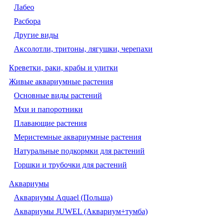
Лабео
Расбора
Другие виды
Аксолотли, тритоны, лягушки, черепахи
Креветки, раки, крабы и улитки
Живые аквариумные растения
Основные виды растений
Мхи и папоротники
Плавающие растения
Меристемные аквариумные растения
Натуральные подкормки для растений
Горшки и трубочки для растений
Аквариумы
Аквариумы Aquael (Польша)
Аквариумы JUWEL (Аквариум+тумба)