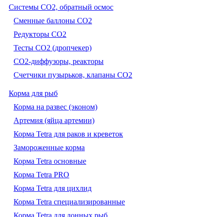
Системы CO2, обратный осмос
Сменные баллоны СО2
Редукторы СО2
Тесты CO2 (дропчекер)
СО2-диффузоры, реакторы
Счетчики пузырьков, клапаны СО2
Корма для рыб
Корма на развес (эконом)
Артемия (яйца артемии)
Корма Tetra для раков и креветок
Замороженные корма
Корма Tetra основные
Корма Tetra PRO
Корма Tetra для цихлид
Корма Tetra специализированные
Корма Tetra для донных рыб