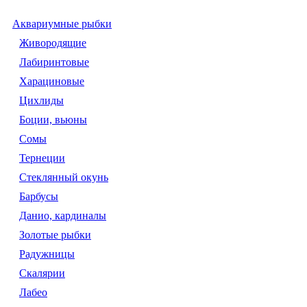
Аквариумные рыбки
Живородящие
Лабиринтовые
Харациновые
Цихлиды
Боции, вьюны
Сомы
Тернеции
Стеклянный окунь
Барбусы
Данио, кардиналы
Золотые рыбки
Радужницы
Скалярии
Лабео