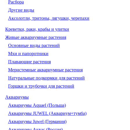
Расбора
Другие виды
Аксолотли, тритоны, лягушки, черепахи
Креветки, раки, крабы и улитки
Живые аквариумные растения
Основные виды растений
Мхи и папоротники
Плавающие растения
Меристемные аквариумные растения
Натуральные подкормки для растений
Горшки и трубочки для растений
Аквариумы
Аквариумы Aquael (Польша)
Аквариумы JUWEL (Аквариум+тумба)
Аквариумы Juwel (Германия)
Аквариумы Аквас (Россия)