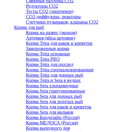
Сменные баллоны СО2
Редукторы СО2
Тесты CO2 (дропчекер)
СО2-диффузоры, реакторы
Счетчики пузырьков, клапаны СО2
Корма для рыб
Корма на развес (эконом)
Артемия (яйца артемии)
Корма Tetra для раков и креветок
Замороженные корма
Корма Tetra основные
Корма Tetra PRO
Корма Tetra для цихлид
Корма Tetra специализированные
Корма Tetra для донных рыб
Корма Tetra и Sera в ведрах
Корма Sera хлопьевидные
Корма Sera гранулированные
Корма Sera для донных рыб
Корма Sera для золотых рыб
Корма Sera для раков и креветок
Корма Sera для мальков
Корма Биодизайн (Россия)
Корма МЕДОСА (Россия)
Корма выходного дня