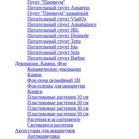
Грунт "Премиум"
Питательный грунт Aquaerus
Грунт "Премиум" крашеный
Питательный грунт VladOx
Питательный грунт Aquabalance
Питательный грунт JBL
Питательный грунт Dennerle
Питательный грунт Tetra
Питательный грунт Ista
Питательный грунт Sera
Питательный грунт Barbus
Декорации. Камни. Фон
Керамические декорации
Камни
Фон-пена рельефный 3D
Фон-пленка для аквариума
Коряги
Пластиковые растения 10 см
Пластиковые растения 20 см
Пластиковые растения 30 см
Пластиковые растения 50 см
Растения в ассортименте
Светящиеся растения
Аксессуары для аквариумов
Автокормушки