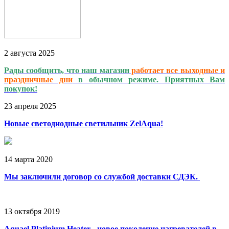
2
августа
2025
Рады сообщить, что наш магазин
работает
все выходные и
праздничные дни
в обычном режиме. Приятных Вам
покупок!
23
апреля
2025
Новые светодиодные светильник ZelAqua!
14
марта
2020
Мы заключили договор со службой доставки СДЭК.
13
октября
2019
Aquael Platinium Heater - новое поколение нагревателей в