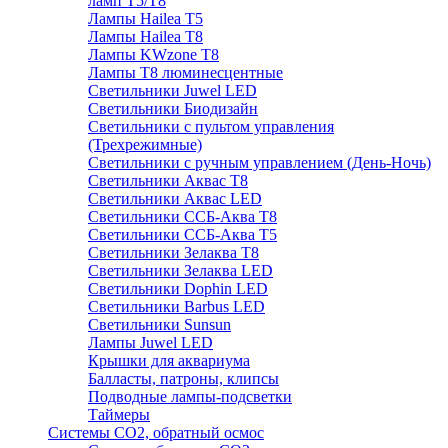
ламп Т5/Т8
Лампы Hailea Т5
Лампы Hailea Т8
Лампы KWzone Т8
Лампы Т8 люминесцентные
Светильники Juwel LED
Светильники Биодизайн
Светильники с пультом управления
(Трехрежимные)
Светильники с ручным управлением (День-Ночь)
Светильники Аквас Т8
Светильники Аквас LED
Светильники ССБ-Аква Т8
Светильники ССБ-Аква Т5
Светильники Зелаква Т8
Светильники Зелаква LED
Светильники Dophin LED
Светильники Barbus LED
Светильники Sunsun
Лампы Juwel LED
Крышки для аквариума
Балласты, патроны, клипсы
Подводные лампы-подсветки
Таймеры
Системы CO2, обратный осмос