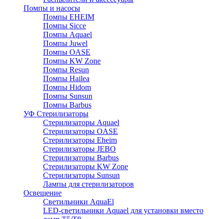
Помпы и насосы
Помпы EHEIM
Помпы Sicce
Помпы Aquael
Помпы Juwel
Помпы OASE
Помпы KW Zone
Помпы Resun
Помпы Hailea
Помпы Hidom
Помпы Sunsun
Помпы Barbus
УФ Стерилизаторы
Стерилизаторы Aquael
Стерилизаторы OASE
Стерилизаторы Eheim
Стерилизаторы JEBO
Стерилизаторы Barbus
Стерилизаторы KW Zone
Стерилизаторы Sunsun
Лампы для стерилизаторов
Освещение
Cветильники AquaEl
LED-светильники Aquael для установки вместо