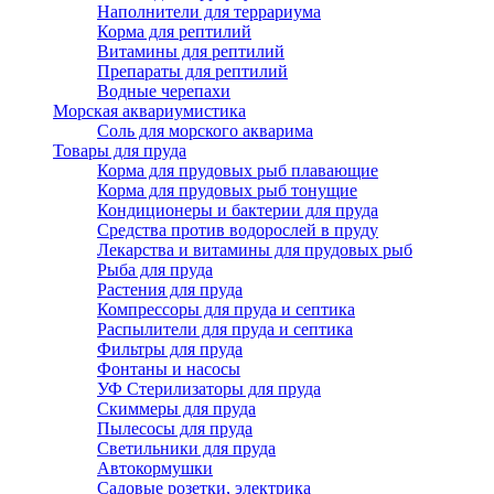
Наполнители для террариума
Корма для рептилий
Витамины для рептилий
Препараты для рептилий
Водные черепахи
Морская аквариумистика
Соль для морского акварима
Товары для пруда
Корма для прудовых рыб плавающие
Корма для прудовых рыб тонущие
Кондиционеры и бактерии для пруда
Средства против водорослей в пруду
Лекарства и витамины для прудовых рыб
Рыба для пруда
Растения для пруда
Компрессоры для пруда и септика
Распылители для пруда и септика
Фильтры для пруда
Фонтаны и насосы
УФ Стерилизаторы для пруда
Скиммеры для пруда
Пылесосы для пруда
Светильники для пруда
Автокормушки
Садовые розетки, электрика