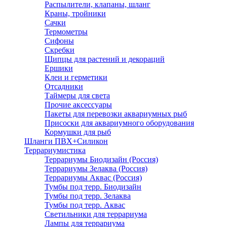
Распылители, клапаны, шланг
Краны, тройники
Сачки
Термометры
Сифоны
Скребки
Щипцы для растений и декораций
Ершики
Клеи и герметики
Отсадники
Таймеры для света
Прочие аксессуары
Пакеты для перевозки аквариумных рыб
Присоски для аквариумного оборудования
Кормушки для рыб
Шланги ПВХ+Силикон
Террариумистика
Террариумы Биодизайн (Россия)
Террариумы Зелаква (Россия)
Террариумы Аквас (Россия)
Тумбы под терр. Биодизайн
Тумбы под терр. Зелаква
Тумбы под терр. Аквас
Светильники для террариума
Лампы для террариума