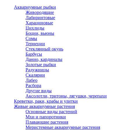
Аквариумные рыбки
Живородящие
Лабиринтовые
Харациновые
Цихлиды
Боции, вьюны
Сомы
Тернеции
Стеклянный окунь
Барбусы
Данио, кардиналы
Золотые рыбки
Радужницы
Скалярии
Лабео
Расбора
Другие виды
Аксолотли, тритоны, лягушки, черепахи
Креветки, раки, крабы и улитки
Живые аквариумные растения
Основные виды растений
Мхи и папоротники
Плавающие растения
Меристемные аквариумные растения