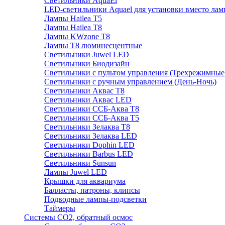
Cветильники AquaEl
LED-светильники Aquael для установки вместо лам
Лампы Hailea Т5
Лампы Hailea Т8
Лампы KWzone Т8
Лампы Т8 люминесцентные
Светильники Juwel LED
Светильники Биодизайн
Светильники с пультом управления (Трехрежимные
Светильники с ручным управлением (День-Ночь)
Светильники Аквас Т8
Светильники Аквас LED
Светильники ССБ-Аква Т8
Светильники ССБ-Аква Т5
Светильники Зелаква Т8
Светильники Зелаква LED
Светильники Dophin LED
Светильники Barbus LED
Светильники Sunsun
Лампы Juwel LED
Крышки для аквариума
Балласты, патроны, клипсы
Подводные лампы-подсветки
Таймеры
Системы CO2, обратный осмос