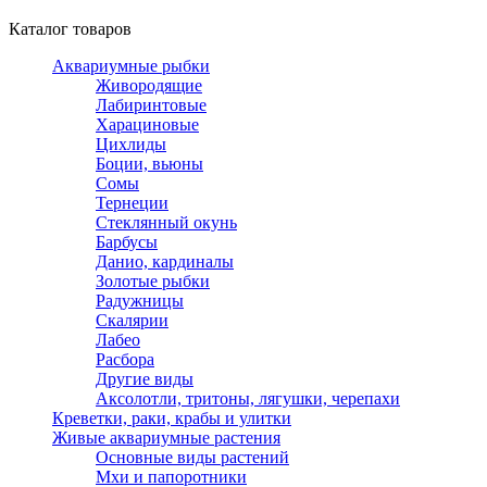
Каталог товаров
Аквариумные рыбки
Живородящие
Лабиринтовые
Харациновые
Цихлиды
Боции, вьюны
Сомы
Тернеции
Стеклянный окунь
Барбусы
Данио, кардиналы
Золотые рыбки
Радужницы
Скалярии
Лабео
Расбора
Другие виды
Аксолотли, тритоны, лягушки, черепахи
Креветки, раки, крабы и улитки
Живые аквариумные растения
Основные виды растений
Мхи и папоротники