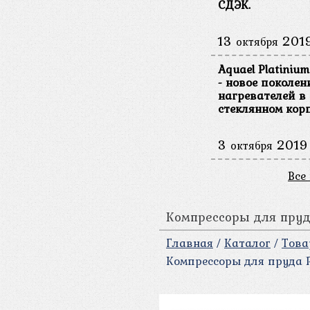
СДЭК.
13
201
октября
Aquael Platinium
- новое поколен
нагревателей в
стеклянном корп
3
2019
октября
Все
Компрессоры для пруд
Главная
/
Каталог
/
Това
Компрессоры для пруда 