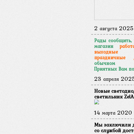
2
2025
августа
Рады сообщить,
магазин
работ
выходн
праздничные 
обычном ре
Приятных Вам по
23
202
апреля
Новые светоди
светильник ZelA
14
2020
марта
Мы заключили 
со службой дос