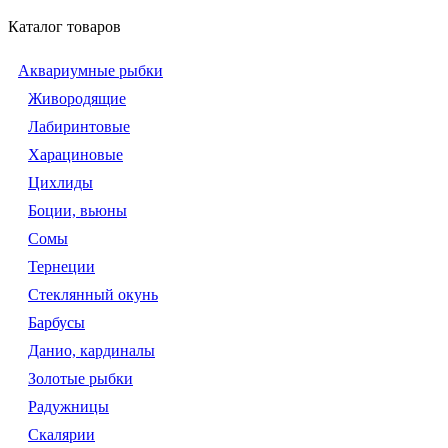
Каталог товаров
Аквариумные рыбки
Живородящие
Лабиринтовые
Харациновые
Цихлиды
Боции, вьюны
Сомы
Тернеции
Стеклянный окунь
Барбусы
Данио, кардиналы
Золотые рыбки
Радужницы
Скалярии