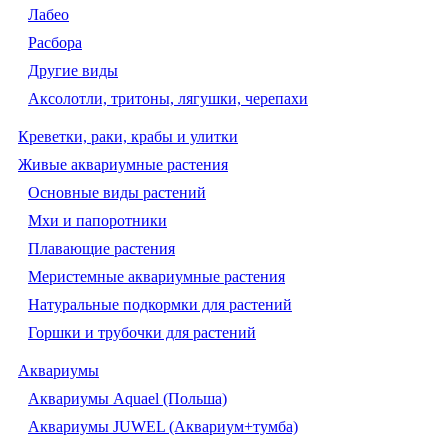
Лабео
Расбора
Другие виды
Аксолотли, тритоны, лягушки, черепахи
Креветки, раки, крабы и улитки
Живые аквариумные растения
Основные виды растений
Мхи и папоротники
Плавающие растения
Меристемные аквариумные растения
Натуральные подкормки для растений
Горшки и трубочки для растений
Аквариумы
Аквариумы Aquael (Польша)
Аквариумы JUWEL (Аквариум+тумба)