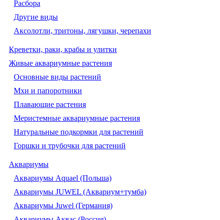
Расбора
Другие виды
Аксолотли, тритоны, лягушки, черепахи
Креветки, раки, крабы и улитки
Живые аквариумные растения
Основные виды растений
Мхи и папоротники
Плавающие растения
Меристемные аквариумные растения
Натуральные подкормки для растений
Горшки и трубочки для растений
Аквариумы
Аквариумы Aquael (Польша)
Аквариумы JUWEL (Аквариум+тумба)
Аквариумы Juwel (Германия)
Аквариумы Аквас (Россия)