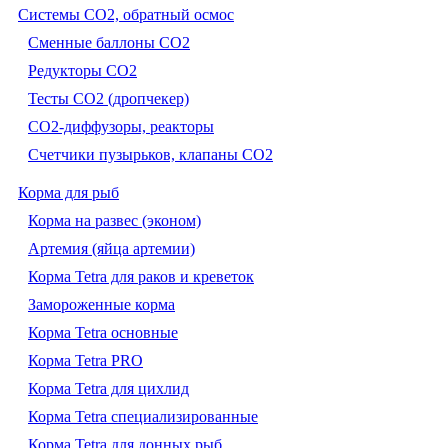
Системы CO2, обратный осмос
Сменные баллоны СО2
Редукторы СО2
Тесты CO2 (дропчекер)
СО2-диффузоры, реакторы
Счетчики пузырьков, клапаны СО2
Корма для рыб
Корма на развес (эконом)
Артемия (яйца артемии)
Корма Tetra для раков и креветок
Замороженные корма
Корма Tetra основные
Корма Tetra PRO
Корма Tetra для цихлид
Корма Tetra специализированные
Корма Tetra для донных рыб