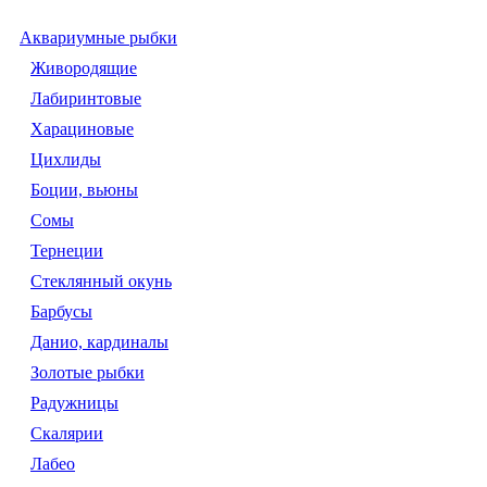
Аквариумные рыбки
Живородящие
Лабиринтовые
Харациновые
Цихлиды
Боции, вьюны
Сомы
Тернеции
Стеклянный окунь
Барбусы
Данио, кардиналы
Золотые рыбки
Радужницы
Скалярии
Лабео